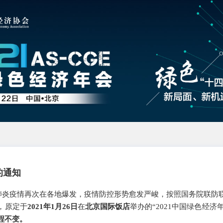
的通知
新冠肺炎疫情再次在各地爆发，疫情防控形势愈发严峻，按照国务院联防
，原定于
2021年1月26日
在
北京国际饭店
举办的“2021中国绿色经济
程不变。