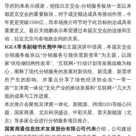
导的到来表示感谢，他指出京交会-分销服务板块一直以来
都是京交会的重要板块，对于成交额达成具有推动作用，今
年更是突破1500亿，而本场推介环节对于此目标的达成具有
重要意义。最后关德鹏表示希望通过本届京交会的连接和互
动，拉近北京与各地政企间的关系。
IGEA常务副秘书长熊申坤
在主题演讲中强调，本届京交会
分销服务板块以“分销服务引领供需新变革”为主题，以国
家‘供给侧结构性改革’、‘互联网+’行动计划等发展战略为核
心，阐释了现代分销服务的发展对新供给、新流通、新需求
所产生的影响。并重点分享了绿色经济协会在“一带一
路”“京津冀一体化”文化产业的推动发展和“互联网+”几大方
面的成果与工作进展。
本次推介会聚焦京津冀一体化、新能源、跨境O2O等核心问
题，国富商通、北京科润盛达、中彩天星、普天新能源（北
京）等多家企业进行分销服务项目推介。
国富商通信息技术发展股份有限公司代表
介绍，公司建设