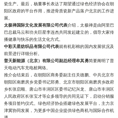
瓷生产。最后，杨董事长表达了期望通过绿色经济协会在朝
阳区政府的平台作用，推进骨质瓷新产品落户北京的工作进
展。
太极禅国际文化发展有限公司代表
介绍，太极禅是由阿里巴
巴总裁马云和功夫巨星李连杰共同发起建立的，倡导大家传
播健康与快乐的生活文化方式。
中彩天星纺织品有限公司代表
就有机彩棉的国内发展状况及
前景进行详细分析。
普天新能源（北京）有限公司副总经理牟其勇
简要阐明了普
天电动汽车充电桩网络。
推介会结束后，在朝阳区商务委副主任关德鹏、中共北京市
朝阳区南磨房乡党委书记郑勇、北京市朝阳区南磨房乡政府
乡长张启顺、唐山市丰润区区委书记纪兴龙、唐山市丰润区
人民政府区长张宝才等众多领导的共同见证下，启动分销服
务项目签约仪式。绿色经济协会搭建绿色发展平台，主力京
津冀协同发展，为更多中国企业提供绿色商机与国际合作机
遇。