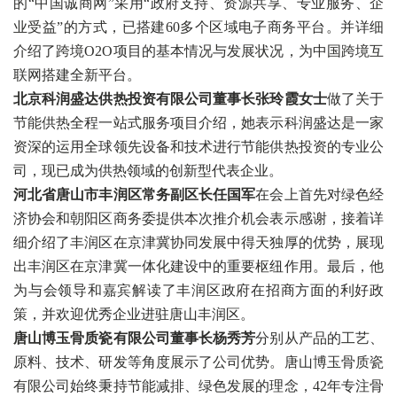
的“中国诚商网”采用“政府支持、资源共享、专业服务、企
业受益”的方式，已搭建60多个区域电子商务平台。并详细
介绍了跨境O2O项目的基本情况与发展状况，为中国跨境互
联网搭建全新平台。
北京科润盛达供热投资有限公司董事长张玲霞女士
做了关于
节能供热全程一站式服务项目介绍，她表示科润盛达是一家
资深的运用全球领先设备和技术进行节能供热投资的专业公
司，现已成为供热领域的创新型代表企业。
河北省唐山市丰润区常务副区长任国军
在会上首先对绿色经
济协会和朝阳区商务委提供本次推介机会表示感谢，接着详
细介绍了丰润区在京津冀协同发展中得天独厚的优势，展现
出丰润区在京津冀一体化建设中的重要枢纽作用。最后，他
为与会领导和嘉宾解读了丰润区政府在招商方面的利好政
策，并欢迎优秀企业进驻唐山丰润区。
唐山博玉骨质瓷有限公司董事长杨秀芳
分别从产品的工艺、
原料、技术、研发等角度展示了公司优势。唐山博玉骨质瓷
有限公司始终秉持节能减排、绿色发展的理念，42年专注骨