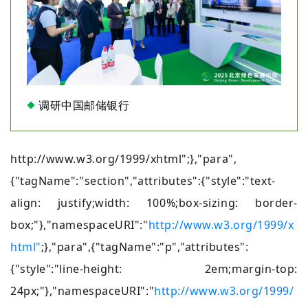
调研中国邮储银行
http://www.w3.org/1999/xhtml";},"para",
{"tagName":"section","attributes":{"style":"text-
align: justify;width: 100%;box-sizing: border-
box;"},"namespaceURI":"
http://www.w3.org/1999/x
html"
;},"para",{"tagName":"p","attributes":
{"style":"line-height: 2em;margin-top:
24px;"},"namespaceURI":"
http://www.w3.org/1999/