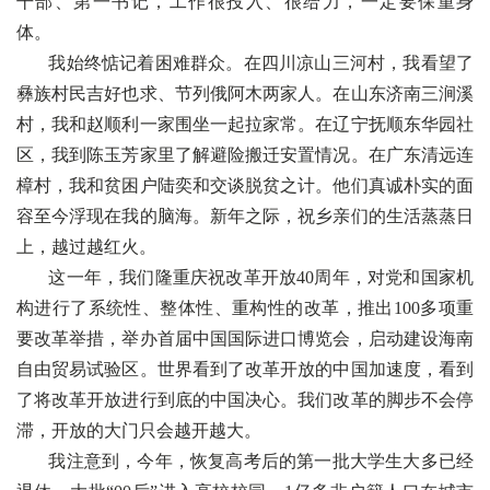
干部、第一书记，工作很投入、很给力，一定要保重身
体。
我始终惦记着困难群众。在四川凉山三河村，我看望了
彝族村民吉好也求、节列俄阿木两家人。在山东济南三涧溪
村，我和赵顺利一家围坐一起拉家常。在辽宁抚顺东华园社
区，我到陈玉芳家里了解避险搬迁安置情况。在广东清远连
樟村，我和贫困户陆奕和交谈脱贫之计。他们真诚朴实的面
容至今浮现在我的脑海。新年之际，祝乡亲们的生活蒸蒸日
上，越过越红火。
这一年，我们隆重庆祝改革开放40周年，对党和国家机
构进行了系统性、整体性、重构性的改革，推出100多项重
要改革举措，举办首届中国国际进口博览会，启动建设海南
自由贸易试验区。世界看到了改革开放的中国加速度，看到
了将改革开放进行到底的中国决心。我们改革的脚步不会停
滞，开放的大门只会越开越大。
我注意到，今年，恢复高考后的第一批大学生大多已经