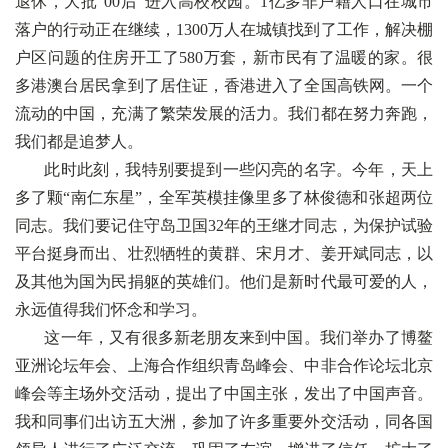
退休，大批“00后”进入高校校园。1亿多非户籍人口在城市
落户的行动正在继续，1300万人在城镇找到了工作，解决棚
户区问题的住房开工了580万套，新市民有了温暖的家。很
多港澳台居民拿到了居住证，香港进入了全国高铁网。一个
流动的中国，充满了繁荣发展的活力。我们都在努力奔跑，
我们都是追梦人。
此时此刻，我特别要提到一些闪亮的名字。今年，天上
多了颗“南仁东星”，全军英模挂像里多了林俊德和张超两位
同志。我们要记住守岛卫国32年的王继才同志，为保护试验
平台挺身而出、壮烈牺牲的黄群、宋月才、姜开斌同志，以
及其他为国为民捐躯的英雄们。他们是新时代最可爱的人，
永远值得我们怀念和学习。
这一年，又有很多新老朋友来到中国。我们举办了博鳌
亚洲论坛年会、上海合作组织青岛峰会、中非合作论坛北京
峰会等主场外交活动，提出了中国主张，发出了中国声音。
我和同事们出访五大洲，参加了许多重要外交活动，同各国