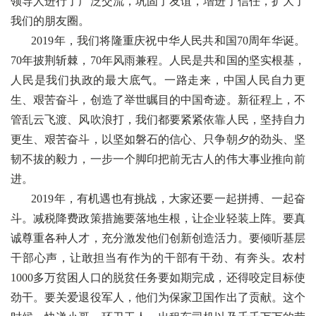
领导人进行了广泛交流，巩固了友谊，增进了信任，扩大了
我们的朋友圈。
2019年，我们将隆重庆祝中华人民共和国70周年华诞。
70年披荆斩棘，70年风雨兼程。人民是共和国的坚实根基，
人民是我们执政的最大底气。一路走来，中国人民自力更
生、艰苦奋斗，创造了举世瞩目的中国奇迹。新征程上，不
管乱云飞渡、风吹浪打，我们都要紧紧依靠人民，坚持自力
更生、艰苦奋斗，以坚如磐石的信心、只争朝夕的劲头、坚
韧不拔的毅力，一步一个脚印把前无古人的伟大事业推向前
进。
2019年，有机遇也有挑战，大家还要一起拼搏、一起奋
斗。减税降费政策措施要落地生根，让企业轻装上阵。要真
诚尊重各种人才，充分激发他们创新创造活力。要倾听基层
干部心声，让敢担当有作为的干部有干劲、有奔头。农村
1000多万贫困人口的脱贫任务要如期完成，还得咬定目标使
劲干。要关爱退役军人，他们为保家卫国作出了贡献。这个