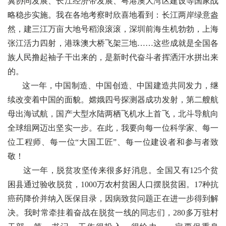
冀协同发展、长江经济带发展、粤港澳大湾区建设等国家战
略稳步实施。我在各地考察时欣喜地看到：长江两岸绿意盎
然，建三江万亩大地号稻浪滚滚，深圳前海生机勃勃，上海
张江活力四射，港珠澳大桥飞架三地……这些成就是全国各
族人民撸起袖子干出来的，是新时代奋斗者挥洒汗水拼出来
的。
这一年，中国制造、中国创造、中国建造共同发力，继
续改变着中国的面貌。嫦娥四号探测器成功发射，第二艘航
母出海试航，国产大型水陆两栖飞机水上首飞，北斗导航向
全球组网迈出坚实一步。在此，我要向每一位科学家、每一
位工程师、每一位“大国工匠”、每一位建设者和参与者致
敬！
这一年，脱贫攻坚传来很多好消息。全国又有125个贫
困县通过验收脱贫，1000万农村贫困人口摆脱贫困。17种抗
癌药降价并纳入医保目录，因病致贫问题正在进一步得到解
决。我时常牵挂着奋战在脱贫一线的同志们，280多万驻村