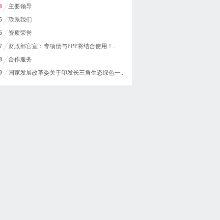
4
主要领导
5
联系我们
6
资质荣誉
7
财政部官宣：专项债与PPP将结合使用！..
8
合作服务
9
国家发展改革委关于印发长三角生态绿色一..