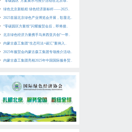
“零碳园区”方案展示与推介活动在北京绿..
绿色北京新航程 绿色经济新标杆——2025..
2025首届北京绿色产业博览会开展，彰显北..
“零碳园区方案馆”闪耀服贸会后，即将接..
北京绿色经济力量携手马来西亚共创“一带..
内蒙古森工集团“生态司法+碳汇”案例入..
2025年服贸会内蒙古森工集团专场推介活动..
内蒙古森工集团亮相2025年中国国际服务贸..