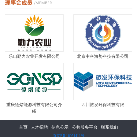
乐山勤力农业开发有限公司
北京中科海势科技有限公司
重庆德熠能源科技有限公司介
四川旅发环保科技有限
绍
|
|
|
|
首页
人才招聘
信息公示
公共服务平台
联系我们
京ICP备16051411号