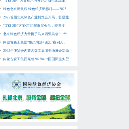
“零碳园区”方案展示与推介活动在北京绿..
绿色北京新航程 绿色经济新标杆——2025..
2025首届北京绿色产业博览会开展，彰显北..
“零碳园区方案馆”闪耀服贸会后，即将接..
北京绿色经济力量携手马来西亚共创“一带..
内蒙古森工集团“生态司法+碳汇”案例入..
2025年服贸会内蒙古森工集团专场推介活动..
内蒙古森工集团亮相2025年中国国际服务贸..