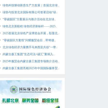
绿色科技驱动新质生产力发展｜首届北京绿..
绿协与投资北京国际有限公司签署启动“绿..
“零碳园区”方案展示与推介活动在北京绿..
绿色北京新航程 绿色经济新标杆——2025..
2025首届北京绿色产业博览会开展，彰显北..
“零碳园区方案馆”闪耀服贸会后，即将接..
北京绿色经济力量携手马来西亚共创“一带..
内蒙古森工集团“生态司法+碳汇”案例入..
2025年服贸会内蒙古森工集团专场推介活动..
内蒙古森工集团亮相2025年中国国际服务贸..