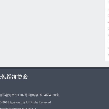
区惠河南街1102号国粹苑C座F4层4028室
-2018 igea-un.org All Right Reserved