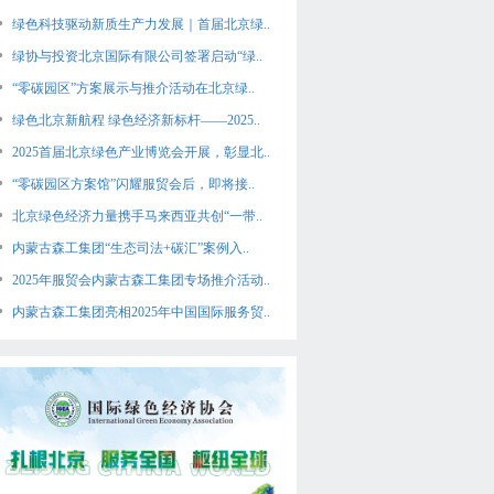
绿色科技驱动新质生产力发展｜首届北京绿..
绿协与投资北京国际有限公司签署启动“绿..
“零碳园区”方案展示与推介活动在北京绿..
绿色北京新航程 绿色经济新标杆——2025..
2025首届北京绿色产业博览会开展，彰显北..
“零碳园区方案馆”闪耀服贸会后，即将接..
北京绿色经济力量携手马来西亚共创“一带..
内蒙古森工集团“生态司法+碳汇”案例入..
2025年服贸会内蒙古森工集团专场推介活动..
内蒙古森工集团亮相2025年中国国际服务贸..