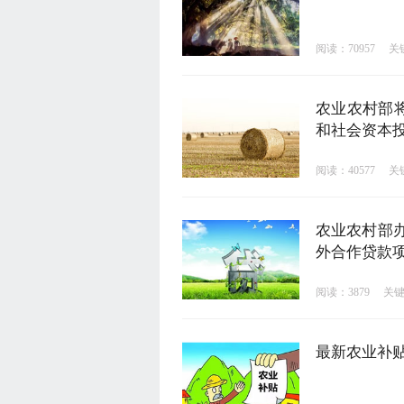
阅读：70957
关
农业农村部
和社会资本
阅读：40577
关
农业农村部
外合作贷款项
阅读：3879
关
最新农业补