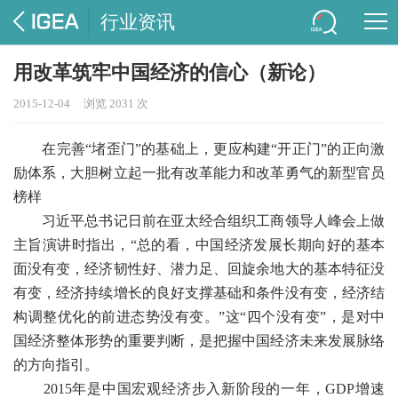
行业资讯
用改革筑牢中国经济的信心（新论）
2015-12-04
浏览 2031 次
在完善“堵歪门”的基础上，更应构建“开正门”的正向激
励体系，大胆树立起一批有改革能力和改革勇气的新型官员
榜样
习近平总书记日前在亚太经合组织工商领导人峰会上做
主旨演讲时指出，“总的看，中国经济发展长期向好的基本
面没有变，经济韧性好、潜力足、回旋余地大的基本特征没
有变，经济持续增长的良好支撑基础和条件没有变，经济结
构调整优化的前进态势没有变。”这“四个没有变”，是对中
国经济整体形势的重要判断，是把握中国经济未来发展脉络
的方向指引。
2015年是中国宏观经济步入新阶段的一年，GDP增速