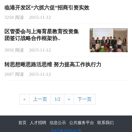
临港开发区“六抓六促”招商引资实效
3250 阅读
2015-11-12
区管委会与上海育星教育投资集
团签订战略合作框架协..
3050 阅读
2015-11-12
转思想晰思路活思维 努力提高工作执行力
2697 阅读
2015-11-12
«
上一页
1/2
»
下一页
|
|
|
|
首页
人才招聘
信息公示
公共服务平台
联系我们
京ICP备16051411号