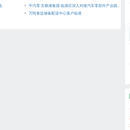
..
中汽零 五粮液集团 临港区深入对接汽车零部件产业园..
万吨食盐储备配送中心落户临港