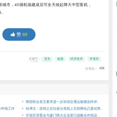
等城市，4D级机场建成后可全天候起降大中型客机，
场。
赞
69
关键字：
宜宾
临港
经济技术
开发区
交通
优势
42K
分享到：
两部联合发文要求进一步加强交通运输规划环评..
金申报工作
桂博文：疫情之后垃圾分类线上互联网化凸显优势..
开发区管委会与厦门两大企业签订战略合作协议..