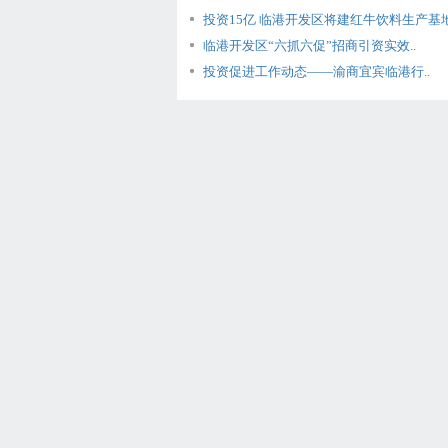
投资15亿 临港开发区将建红牛饮料生产基地
临港开发区“六抓六促”招商引资实效..
投资促进工作动态——渝商宜宾临港行..