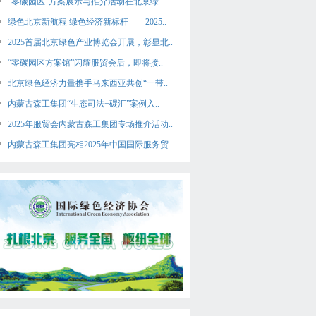
“零碳园区”方案展示与推介活动在北京绿..
绿色北京新航程 绿色经济新标杆——2025..
2025首届北京绿色产业博览会开展，彰显北..
“零碳园区方案馆”闪耀服贸会后，即将接..
北京绿色经济力量携手马来西亚共创“一带..
内蒙古森工集团“生态司法+碳汇”案例入..
2025年服贸会内蒙古森工集团专场推介活动..
内蒙古森工集团亮相2025年中国国际服务贸..