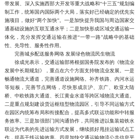
带发展、深入实施西部大开发等重大战略和“十三五”规划编
制工作，统筹国内国际两个大局，落实好已经确定的优先实
施项目，做好“两个加快”。一是加快提升我国与周边国家交
通基础设施的互联互通水平；二是加快形成区域交通运输一
体化，充分发挥交通运输在推进“一带一路”战略中的基础
性、先导性、服务性作用。
完善城乡配送服务网络 发展绿色物流民生物流
徐成光表示，交通运输部将根据国务院发布的《物流业
发展中长期规划》，重点在六个方面支持物流业发展。一是
畅通物流大通道，完善通道设施网络。补齐铁路、内河水运
等短板，完善节点网络，尽快形成京沪、京广、欧亚大陆
桥、中欧铁路大通道、长江黄金水道等跨区域物流大通道。
二是重点规划建设货运枢纽型物流园区，引导不同运输方式
在园区内统筹布局和衔接配合，提高多式联运功能和中转服
务效率。三是加强部门间沟通协作，共同推进以集装箱铁水
联运为代表的先进运输方式发展，继续抓好甩挂运输试点工
作，提高干线运输效率。四是加快交通运输物流公共信息平