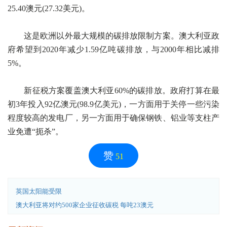
25.40澳元(27.32美元)。
这是欧洲以外最大规模的碳排放限制方案。澳大利亚政
府希望到2020年减少1.59亿吨碳排放，与2000年相比减排
5%。
新征税方案覆盖澳大利亚60%的碳排放。政府打算在最
初3年投入92亿澳元(98.9亿美元)，一方面用于关停一些污染
程度较高的发电厂，另一方面用于确保钢铁、铝业等支柱产
业免遭“扼杀”。
赞
51
英国太阳能受限
澳大利亚将对约500家企业征收碳税 每吨23澳元