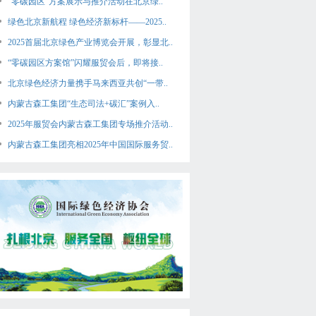
“零碳园区”方案展示与推介活动在北京绿..
绿色北京新航程 绿色经济新标杆——2025..
2025首届北京绿色产业博览会开展，彰显北..
“零碳园区方案馆”闪耀服贸会后，即将接..
北京绿色经济力量携手马来西亚共创“一带..
内蒙古森工集团“生态司法+碳汇”案例入..
2025年服贸会内蒙古森工集团专场推介活动..
内蒙古森工集团亮相2025年中国国际服务贸..