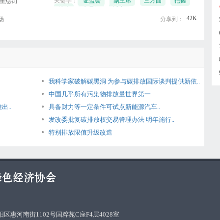
关键字：
证监会
副主席
三方面
把握
偏重惩罚
排放
交易权
试点
42K
场
分享到：
我科学家破解碳黑洞 为参与碳排放国际谈判提供新依..
中国几乎所有污染物排放量世界第一
出..
具备财力等一定条件可试点新能源汽车..
发改委批复碳排放权交易管理办法 明年施行..
特别排放限值升级改造
区惠河南街1102号国粹苑C座F4层4028室