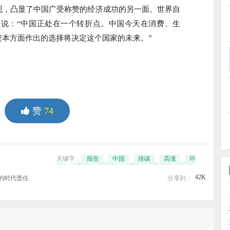
，凸显了中国广受称赞的经济成功的另一面。世界自
普说：“中国正处在一个转折点。中国今天在消费、生
资本方面作出的选择将决定这个国家的未来。”
赞
74
关键字：
报告
中国
排碳
高涨
环
果
境
灾难
激增
威胁
濒危
物种
42K
的时代责任
分享到：