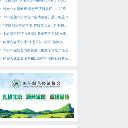
“零碳园区”方案展示与推介活动在北京绿..
绿色北京新航程 绿色经济新标杆——2025..
2025首届北京绿色产业博览会开展，彰显北..
“零碳园区方案馆”闪耀服贸会后，即将接..
北京绿色经济力量携手马来西亚共创“一带..
内蒙古森工集团“生态司法+碳汇”案例入..
2025年服贸会内蒙古森工集团专场推介活动..
内蒙古森工集团亮相2025年中国国际服务贸..