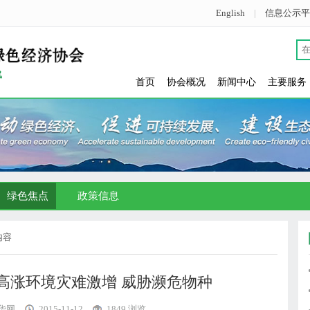
English
|
信息公示平
首页
协会概况
新闻中心
主要服务
绿色焦点
政策信息
内容
高涨环境灾难激增 威胁濒危物种
华网
2015-11-12
1849 浏览