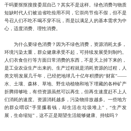
干吗要抠抠搜搜委屈自己？其实不是这样。绿色消费与物质
短缺时代人们被迫省吃俭用不同，它崇尚节俭不假，但不是
号召人们不吃不喝不穿不玩，而是以满足人的基本需求为中
心，适度消费、理性消费。
为什么要绿色消费？因为不绿色消费，资源消耗太多，
环境污染太重，群众健康承受不起，可持续发展受到制约。
人们衣食住行等方面日常消费的东西，不是天上掉下来的，
是工业农业生产出来的。生产过程就是消耗资源的过程，人
类文明发展几千年，已经把地球几十亿年积攒的“财富”——
水、土壤、森林、草地、野生动植物和地下埋藏的各种矿产
折腾得够呛，有些资源虽然可以再生，但再生速度赶不上人
们消耗的速度。资源消耗越多，污染物排放越多。一些地方
的群众喟叹“手里攥着钱，却生活在垃圾堆上”，“生产发
展，生命缩短”，这不正是期望生活能够健康、持续吗？