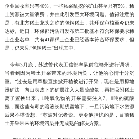
企业回收率只有40%，一些私采乱挖的矿山甚至只有5%，稀
土资源被大量浪费，并由此引发巨大环境问题。值得注意的
是，有北方稀土龙头之称的包钢稀土，其环保审核至今仍未
达标。近日，环保部污防司发布第二批基本符合环保要求稀
土企业名单，共有41家稀土企业已经基本符合环保要求，但
是，仍未见“包钢稀土”出现其中。
今年3月底，苏波曾代表工信部率队前往赣州进行调研，
当看到因为稀土开采带来的环境污染，让他的心情十分沉
重。“过去是用草酸直接掀开植被进行开采，现在是用原地
浸矿法，向山表皮下的矿层注入大量硫酸氨，再把吸附稀土
离子置换出来，1吨氧化物的开采需要注入7、8吨的硫酸
氨，而这些有毒的溶液长期残留地下，一旦污染地下水资源
后果不堪设想。”苏波对记者说。更令他担忧的是，目前稀
土开采带来的环境污染并无成熟的解决方案。