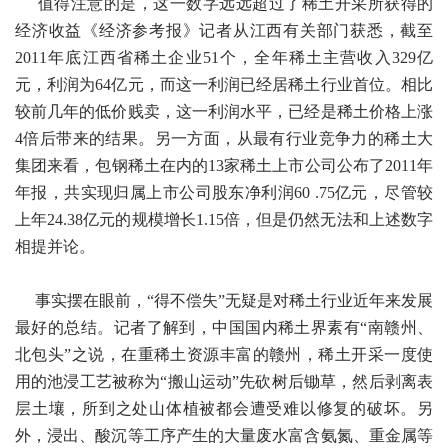
值得注意的是，这一数字远远超过了稀土开采所获得的
经济收益《经济参考报》记者从江西有关部门获悉，截至
2011年底江西省稀土企业51个，全年稀土主营收入329亿
元，利润为64亿元，而这一利润已经居稀土行业首位。相比
较前几年的低价贱卖，这一利润水平，已经是稀土价格上涨
4倍后带来的结果。另一方面，从最有行业竞争力的稀土大
集团来看，包钢稀土在内的13家稀土上市公司公布了2011年
年报，共实现归属上市公司股东净利润60 .75亿元，尽管较
上年24.38亿元的规模增长1.15倍，但是仍然无法和上述数字
相提并论。
事实摆在眼前，“得不偿失”无疑是对稀土行业近年来发展
最好的总结。记者了解到，中国国内稀土界素有“南赣州、
北包头”之说，在重稀土资源丰富的赣州，稀土开采一度使
用的池浸工艺被称为“搬山运动”先砍树后锄草，然后剥离表
层土壤，所到之处山体植被都会遭受难以修复的破坏。另
外，浸出、酸沉等工序产生的大量废水富含氨氮、重金属等