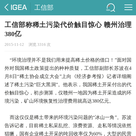
工信部
工信部称稀土污染代价触目惊心 赣州治理
380亿
2015-11-12
浏览 3316 次
“环境治理并不是我们用来提高稀土价格的借口！”面对国
外对我国稀土政策提出的种种质疑，工信部副部长苏波在4
月8日“稀土协会成立大会”上向《经济参考报》记者详细阐
述了稀土污染“巨大黑洞”。他表示，我国稀土开采付出的代
价触目惊心，初步测算，仅赣州一地因为稀土开采造成的环
境污染，矿山环境恢复性治理费用就高达380亿元。
而这仅仅是稀土带来的环境污染问题的“冰山一角”。苏波
告诉记者，目前稀土私采乱挖、浪费资源、走私等情况依然
猖獗，国有企业稀土开采的吨回收率仅为60%，大型的民营