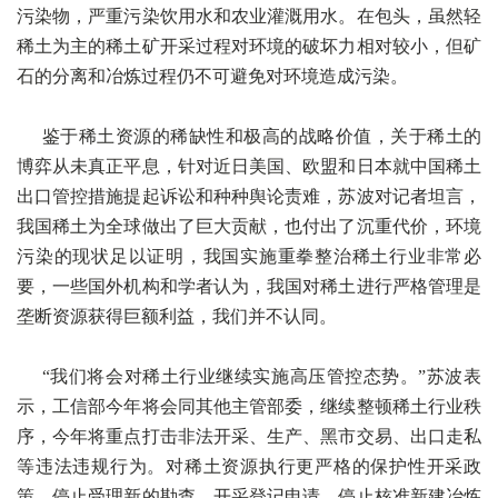
污染物，严重污染饮用水和农业灌溉用水。在包头，虽然轻
稀土为主的稀土矿开采过程对环境的破坏力相对较小，但矿
石的分离和冶炼过程仍不可避免对环境造成污染。
鉴于稀土资源的稀缺性和极高的战略价值，关于稀土的
博弈从未真正平息，针对近日美国、欧盟和日本就中国稀土
出口管控措施提起诉讼和种种舆论责难，苏波对记者坦言，
我国稀土为全球做出了巨大贡献，也付出了沉重代价，环境
污染的现状足以证明，我国实施重拳整治稀土行业非常必
要，一些国外机构和学者认为，我国对稀土进行严格管理是
垄断资源获得巨额利益，我们并不认同。
“我们将会对稀土行业继续实施高压管控态势。”苏波表
示，工信部今年将会同其他主管部委，继续整顿稀土行业秩
序，今年将重点打击非法开采、生产、黑市交易、出口走私
等违法违规行为。对稀土资源执行更严格的保护性开采政
策，停止受理新的勘查、开采登记申请，停止核准新建冶炼