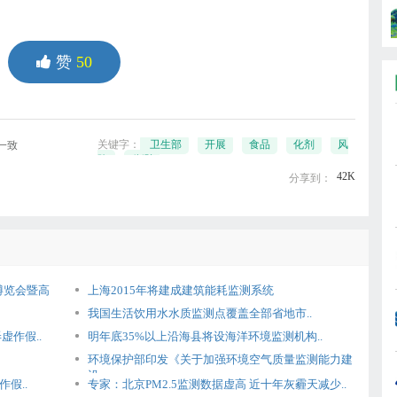
赞
50
关键字：
卫生部
开展
食品
化剂
风
一致
险
监测
42K
分享到：
博览会暨高
上海2015年将建成建筑能耗监测系统
我国生活饮用水水质监测点覆盖全部省地市..
作假..
明年底35%以上沿海县将设海洋环境监测机构..
环境保护部印发《关于加强环境空气质量监测能力建
设..
假..
专家：北京PM2.5监测数据虚高 近十年灰霾天减少..