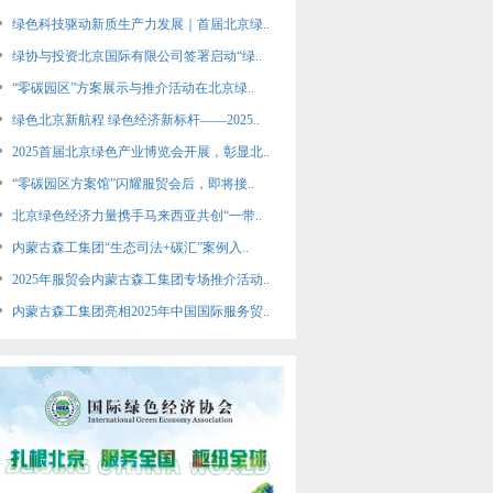
绿色科技驱动新质生产力发展｜首届北京绿..
绿协与投资北京国际有限公司签署启动“绿..
“零碳园区”方案展示与推介活动在北京绿..
绿色北京新航程 绿色经济新标杆——2025..
2025首届北京绿色产业博览会开展，彰显北..
“零碳园区方案馆”闪耀服贸会后，即将接..
北京绿色经济力量携手马来西亚共创“一带..
内蒙古森工集团“生态司法+碳汇”案例入..
2025年服贸会内蒙古森工集团专场推介活动..
内蒙古森工集团亮相2025年中国国际服务贸..