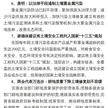
6、唐明：以法律手段遏制土壤重金属污染
重金属污染防治已刻不容缓，要加强源头治理力度，减
少污染排放;加大科研投入，加快污染土壤修复;建立有效的
土壤污染监测体系和土壤污染预警机制;加大重金属污染立
地造林，改善生态环境。
7、谢德体建议将土壤安全工程列入国家“十三五”规划
全国每年因土壤污染造成农产品减产和重金属超标的损
失达200亿元。土壤安全问题面临严重挑战，对粮食安全、
水安全、生态环境安全等有决定性的影响。建议将土壤安全
工程列入国家“十三五”规划，顶层设计，构建全链条、全覆
盖的土壤安全工程战略体系。他还建议成立国家土壤安全委
员会或办公室，统筹做好国家土壤安全战略部署。
8、两会代表万连步：耕地质量下降土壤修复刻不容缓
完善农业部门耕地质量保护的管理体系,理顺各级农业
部门耕地质量建设和保护的职责,逐级落实各项管理责任,完
善各级政府目标考核制度,统筹安排、推动耕地质量标准、
检测预警、资金筹措与技术研发等工作。同时,建议国家设