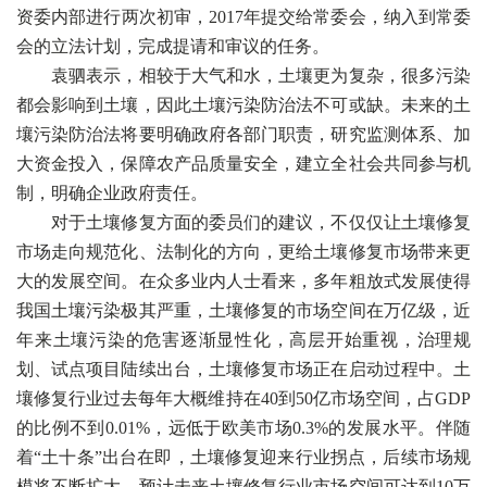
资委内部进行两次初审，2017年提交给常委会，纳入到常委
会的立法计划，完成提请和审议的任务。
袁驷表示，相较于大气和水，土壤更为复杂，很多污染
都会影响到土壤，因此土壤污染防治法不可或缺。未来的土
壤污染防治法将要明确政府各部门职责，研究监测体系、加
大资金投入，保障农产品质量安全，建立全社会共同参与机
制，明确企业政府责任。
对于土壤修复方面的委员们的建议，不仅仅让土壤修复
市场走向规范化、法制化的方向，更给土壤修复市场带来更
大的发展空间。在众多业内人士看来，多年粗放式发展使得
我国土壤污染极其严重，土壤修复的市场空间在万亿级，近
年来土壤污染的危害逐渐显性化，高层开始重视，治理规
划、试点项目陆续出台，土壤修复市场正在启动过程中。土
壤修复行业过去每年大概维持在40到50亿市场空间，占GDP
的比例不到0.01%，远低于欧美市场0.3%的发展水平。伴随
着“土十条”出台在即，土壤修复迎来行业拐点，后续市场规
模将不断扩大，预计未来土壤修复行业市场空间可达到10万