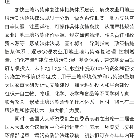
理
加快土壤污染修复法律框架体系建设，解决农业用地土
壤污染防治法律法规过于分散、缺乏系统框架、地方立法空
白等问题，注重详细、可操作具体实施条款，从而严格规范
农业用地土壤污染评价标准、规定如何治理、相关责任和经
费来源等，形成法律法规—基准标准—导则指南—政策措施
链条体系，逐步实现农业用地土壤污染修复治理“控制增
量、消化存量”;建立土壤污染治理基金体系，建议基金由政
府专项投入、从各地土地出让收益中提取10%的资金和征收
污染主体环境税等组成，用于土壤环境保护和污染治理;加
大国家重大研发计划立项建设，加大科研投入和平台建设，
组织来自生物、物理、化学、农学和食品等不同学科专家，
联合攻关，形成土壤污染治理的技术体系。同时，将已有土
壤治理和修复技术，加大推广力度。
同时，全国人大环资委副主任委员袁驷在出席十二届全
国人大四次会议新闻中心举行记者会时表示，环资委已委托
环保部起草土壤污染防治法建议稿，初步拟订在今年年内环