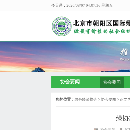
今天是：
2026/08/07 04:07:37 星期五
协会要闻
协会要闻
您的位置：
绿色经济协会
> 协会要闻 > 正文
绿协
协会要闻
IG