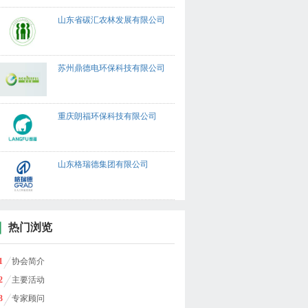
山东省碳汇农林发展有限公司
苏州鼎德电环保科技有限公司
重庆朗福环保科技有限公司
山东格瑞德集团有限公司
热门浏览
1
协会简介
2
主要活动
3
专家顾问