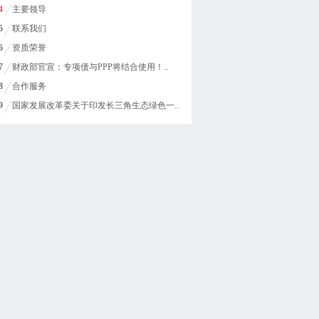
4
主要领导
5
联系我们
6
资质荣誉
7
财政部官宣：专项债与PPP将结合使用！..
8
合作服务
9
国家发展改革委关于印发长三角生态绿色一..