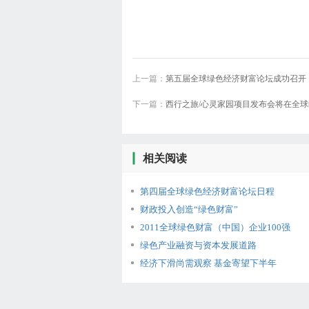
上一篇：
第五届全球绿色经济财富论坛成功召开
下一篇：
西行之旅/心灵家园项目发布会将在全
举行
相关阅读
第四届全球绿色经济财富论坛日程
财政投入创造“绿色财富”
2011全球绿色财富（中国）企业100强
绿色产业融资与资本发展道路
经济下滑尚需观察 基金寄望下半年