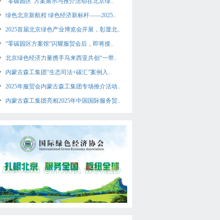
“零碳园区”方案展示与推介活动在北京绿..
绿色北京新航程 绿色经济新标杆——2025..
2025首届北京绿色产业博览会开展，彰显北..
“零碳园区方案馆”闪耀服贸会后，即将接..
北京绿色经济力量携手马来西亚共创“一带..
内蒙古森工集团“生态司法+碳汇”案例入..
2025年服贸会内蒙古森工集团专场推介活动..
内蒙古森工集团亮相2025年中国国际服务贸..