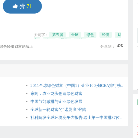
赞
71
关键字：
第五届
全球
绿色
经济
财
富
论坛
即将
举办
42K
球绿色经济财富论坛上
分享到：
2011全球绿色财富（中国1）企业100强IGEA排行榜..
东阿：农业龙头创造绿色财富
中国节能减排与企业绿色发展
全球新一轮财富的“诺曼底”登陆
社科院发全球环境竞争力报告 瑞士第一中国排87位..