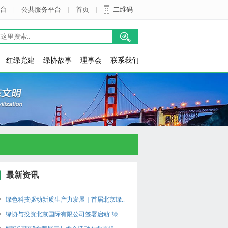
台
|
公共服务平台
|
首页
|
二维码
红绿党建
绿协故事
理事会
联系我们
最新资讯
绿色科技驱动新质生产力发展｜首届北京绿..
绿协与投资北京国际有限公司签署启动“绿..