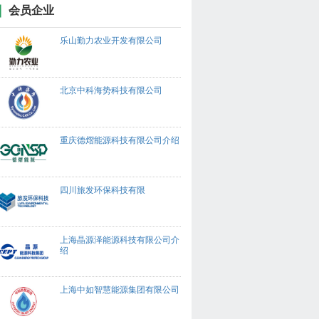
会员企业
乐山勤力农业开发有限公司
北京中科海势科技有限公司
重庆德熠能源科技有限公司介绍
四川旅发环保科技有限
上海晶源泽能源科技有限公司介
绍
上海中如智慧能源集团有限公司