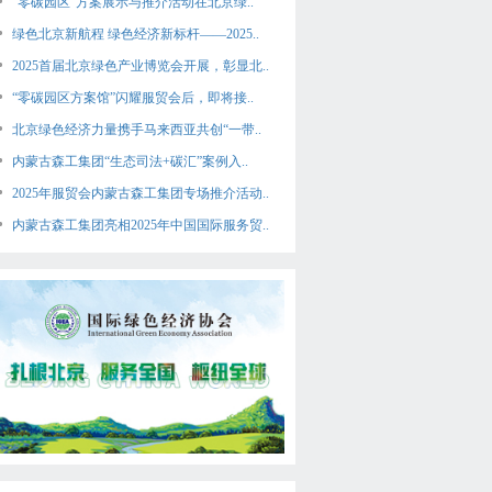
“零碳园区”方案展示与推介活动在北京绿..
绿色北京新航程 绿色经济新标杆——2025..
2025首届北京绿色产业博览会开展，彰显北..
“零碳园区方案馆”闪耀服贸会后，即将接..
北京绿色经济力量携手马来西亚共创“一带..
内蒙古森工集团“生态司法+碳汇”案例入..
2025年服贸会内蒙古森工集团专场推介活动..
内蒙古森工集团亮相2025年中国国际服务贸..