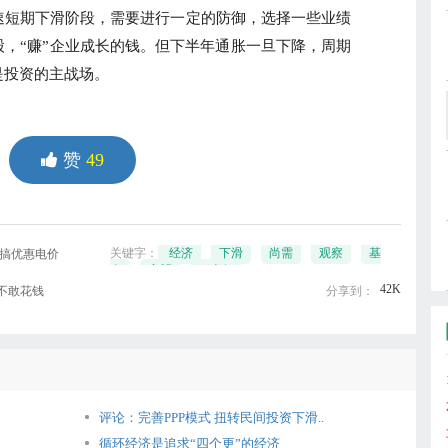
短期下滑阶段，需要进行一定的防御，选择一些业绩
，“赚”企业成长的钱。但下半年通胀一旦下降，周期
是投资的主战场。
赞
49
关键字：
经济
下滑
尚需
观察
基
行搞优惠电价
金
寄望
下半年
42K
不敢花钱
分享到：
评论：完善PPP模式 扭转民间投资下滑..
循环经济是追求“四个更”的经济