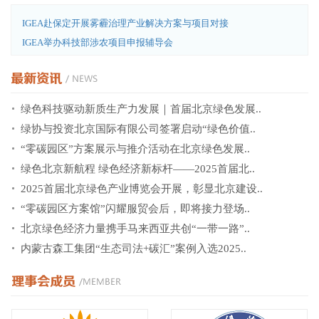
IGEA赴保定开展雾霾治理产业解决方案与项目对接
IGEA举办科技部涉农项目申报辅导会
绿色科技驱动新质生产力发展｜首届北京绿色发展..
绿协与投资北京国际有限公司签署启动“绿色价值..
“零碳园区”方案展示与推介活动在北京绿色发展..
绿色北京新航程 绿色经济新标杆——2025首届北..
2025首届北京绿色产业博览会开展，彰显北京建设..
“零碳园区方案馆”闪耀服贸会后，即将接力登场..
北京绿色经济力量携手马来西亚共创“一带一路”..
内蒙古森工集团“生态司法+碳汇”案例入选2025..