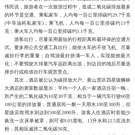
伟民说，旅游者在一次旅游过程中，造成二氧化碳排放最多
的环节是交通。乘私家车，人均每一百公里排碳约29.7千克
(中等油耗私家车)；乘飞机，人均每一百公里排碳约13千
克；乘火车人均每一百公里排碳约1.1千克。
游客出行，尽量采用最短的行程距离和最环保的交通方
式。要多用公共交通工具出行，能坐火车的不坐飞机、尽量
减轻行李的重量；自驾游最好拼满一车人，实现能效最大
化；不要驾驶大排量汽车远距离出游，到达目的地后尽量选
择步行或租借自行车观赏景点。
其次，酒店被公认为碳排放大户。黄山景区四星级狮林
大酒店的测算数据显示：平均一个人在一家酒店住宿一晚，
所产生的二氧化碳为10至30千克，相当于一辆汽车行驶60至
180公里的排放量；普通居民一般一天用水100至300升，但
星级宾馆用水则达到500至2000升。游客入住酒店时若能少
换洗一次床单被罩，则可省0.03度电、13升水和22.5克洗衣
粉，其相应减排二氧化碳50克。