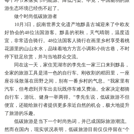
每个环节来落实节约能源、降低污染。毕竟，中国脆弱的旅
游生态环境已经伤不起了。
做个时尚低碳旅游者
10月3日，皖南世界文化遗产地黟县古城迎来了中欧友
好协会的48位法国游客。黟县的初秋，天气晴朗，温度适
宜，非常适合骑行。48位法国客人骑行在画里乡村享受着桃
花源里的山山水水，品味着地方方言小调和小街古巷，不时
停下驻足欣赏，并与当地群众交流。
同在这一天，家住芜湖市的李先生一家三口来到黟县，
全家的旅游工具是清一色的自行车。刚收割的稻田里，一座
座谷垛散落在田野之间，别有一番乡村的气息。“我家里有
汽车，但考虑到开车出去玩既停车难又费油。全家决定都骑
自行车，游玩、健身一举两得。”李先生说，低碳旅游不但
便宜，还能给旅行者提供更多亲近自然的机会，极大地提升
了旅游的乐趣。
低碳旅游是当下一个时尚热词，并已成国际旅游潮流。
然而在国内，现实状况表明，低碳旅游目前仅仅停留在“个