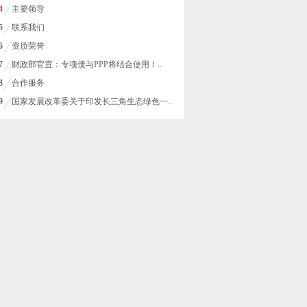
4
主要领导
5
联系我们
6
资质荣誉
7
财政部官宣：专项债与PPP将结合使用！..
8
合作服务
9
国家发展改革委关于印发长三角生态绿色一..