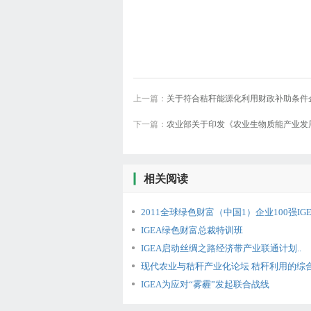
上一篇：
关于符合秸秆能源化利用财政补助条件
下一篇：
农业部关于印发《农业生物质能产业发展规划
年）》的
相关阅读
2011全球绿色财富（中国1）企业100强IGE
IGEA绿色财富总裁特训班
IGEA启动丝绸之路经济带产业联通计划..
现代农业与秸秆产业化论坛 秸秆利用的综合
IGEA为应对“雾霾”发起联合战线