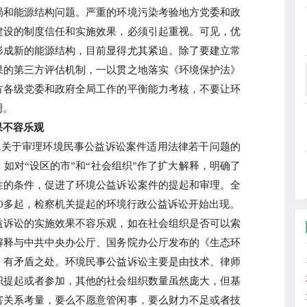
局和能源结构问题。严重的环境污染考验地方党委和政
建设的制度信任和实施效果，必须引起重视。可见，优
形成新的能源结构，目前显得尤其紧迫。除了要建立常
果的第三方评估机制，一以贯之地落实《环境保护法》
方各级党委和政府全局工作的平衡能力考核，不要让环
调。
不容乐观
院关于审理环境民事公益诉讼案件适用法律若干问题的
如对“设区的市”和“社会组织”作了扩大解释，明确了
性的条件，促进了环境公益诉讼案件的提起和审理。全
0多起，检察机关提起的环境行政公益诉讼开始出现。
诉讼的实施效果不容乐观，如在社会组织是否可以索
解释与中共中央办公厅、国务院办公厅发布的《生态环
》有矛盾之处。环境民事公益诉讼主要是由技术、律师
织提起或者参加，其他的社会组织数量虽然庞大，但基
害关系考量，要么不愿意管闲事，要么财力不足或者技