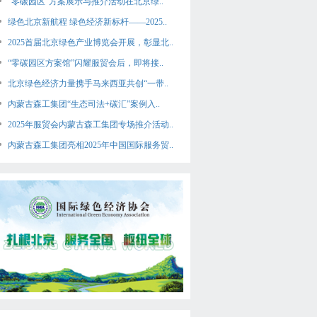
“零碳园区”方案展示与推介活动在北京绿..
绿色北京新航程 绿色经济新标杆——2025..
2025首届北京绿色产业博览会开展，彰显北..
“零碳园区方案馆”闪耀服贸会后，即将接..
北京绿色经济力量携手马来西亚共创“一带..
内蒙古森工集团“生态司法+碳汇”案例入..
2025年服贸会内蒙古森工集团专场推介活动..
内蒙古森工集团亮相2025年中国国际服务贸..