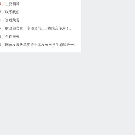
4
主要领导
5
联系我们
6
资质荣誉
7
财政部官宣：专项债与PPP将结合使用！..
8
合作服务
9
国家发展改革委关于印发长三角生态绿色一..