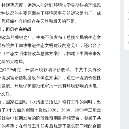
，持观望态度，远远未能达到环境法学界期待的环境民
此种状况的主要原因在于环境民事公益诉讼阻力广、成
，且环保社会组织存在天然和后天的不足。
，但仍存在挑战
制改革的关键之年。中央不仅发布了总揽全局的生态文
国务院关于加快推进生态文明建设的意见》，还出台了
件《生态文明体制改革总体方案》，构建了中国未来发
共享的大格局。
GDP研究，开展环境影响评价改革。中共中央办公
环境损害赔偿制度改革试点方案》，通过环境的价值性
型发展。环境保护部拒绝审批一批有环境影响的水电、
价文件。
，国家在启动《水污染防治法》修订工作的同时，出
3个方面的创新：提出2020、2030、2050年三步走
济社会中长期发展的阶段性预期目标相契合，凝聚了共
理的希望；在每段工作任务后规定了牵头部门和配合部