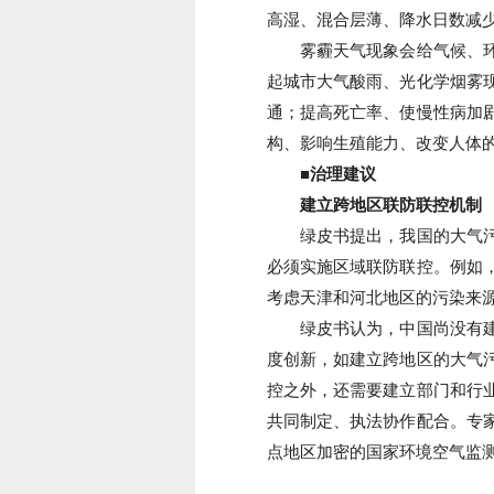
高湿、混合层薄、降水日数减
雾霾天气现象会给气候、环
起城市大气酸雨、光化学烟雾
通；提高死亡率、使慢性病加
构、影响生殖能力、改变人体
■治理建议
建立跨地区联防联控机制
绿皮书提出，我国的大气污
必须实施区域联防联控。例如
考虑天津和河北地区的污染来
绿皮书认为，中国尚没有建
度创新，如建立跨地区的大气
控之外，还需要建立部门和行
共同制定、执法协作配合。专
点地区加密的国家环境空气监