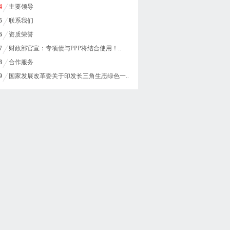
4
主要领导
5
联系我们
6
资质荣誉
7
财政部官宣：专项债与PPP将结合使用！..
8
合作服务
9
国家发展改革委关于印发长三角生态绿色一..