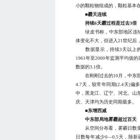
小的颗粒物组成的，颗粒基本
■霾天连续
持续6天霾过程是过去3倍
绿皮书称，中东部地区连续3
体变化不大，但进入21世纪后
数据显示，持续3天以上的霾过
1961年至2000年监测平均
数据的3.1倍。
在刚刚过去的10月，中东部
4.7天，较常年同期(2.4天)偏多
中，黑龙江、辽宁、河北、山
庆、天津均为历史同期最多。
■东增西减
中东部局地雾霾超过百天
从空间分布看，雾霾日数变
日数每年减少0—0.5天，除