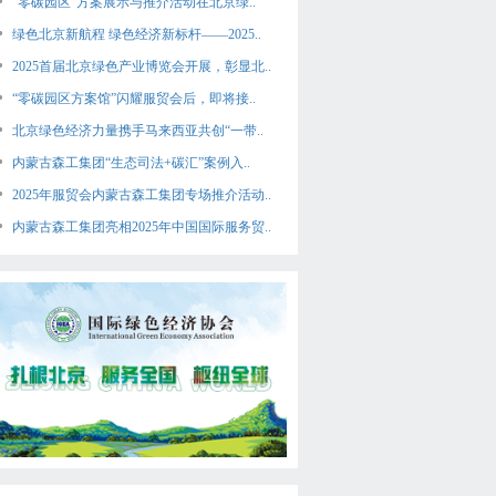
“零碳园区”方案展示与推介活动在北京绿..
绿色北京新航程 绿色经济新标杆——2025..
2025首届北京绿色产业博览会开展，彰显北..
“零碳园区方案馆”闪耀服贸会后，即将接..
北京绿色经济力量携手马来西亚共创“一带..
内蒙古森工集团“生态司法+碳汇”案例入..
2025年服贸会内蒙古森工集团专场推介活动..
内蒙古森工集团亮相2025年中国国际服务贸..