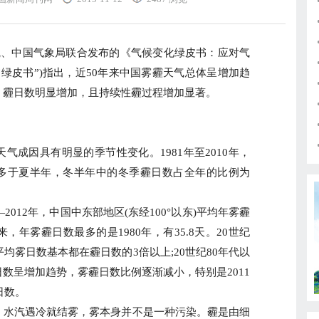
、中国气象局联合发布的《气候变化绿皮书：应对气
简称“绿皮书”)指出，近50年来中国雾霾天气总体呈增加趋
，霾日数明显增加，且持续性霾过程增加显著。
因具有明显的季节性变化。1981年至2010年，
多于夏半年，冬半年中的冬季霾日数占全年的比例为
012年，中国中东部地区(东经100°以东)平均年雾霾
，年雾霾日数最多的是1980年，有35.8天。20世纪
均雾日数基本都在霾日数的3倍以上;20世纪80年代以
数呈增加趋势，雾霾日数比例逐渐减小，特别是2011
日数。
水汽遇冷就结雾，雾本身并不是一种污染。霾是由细