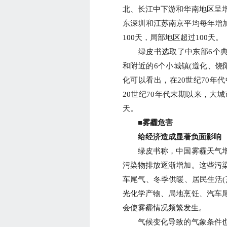
北、长江中下游和华南地区呈
东深圳和江苏南京平均每年增加4
100天，局部地区超过100天。
绿皮书选取了中东部6个典型
和附近的6个小城镇(遵化、饶
化可以看出，在20世纪70年
20世纪70年代末期以来，大
天。
■雾霾危害
给经济造成显著负面影响
绿皮书称，中国雾霾天气增
污染物排放逐渐增加。这些污
车尾气、冬季供暖、居民生活(
光化学产物、局地烹饪、汽车
会使雾霾情况频繁发生。
气候变化导致的气象条件也