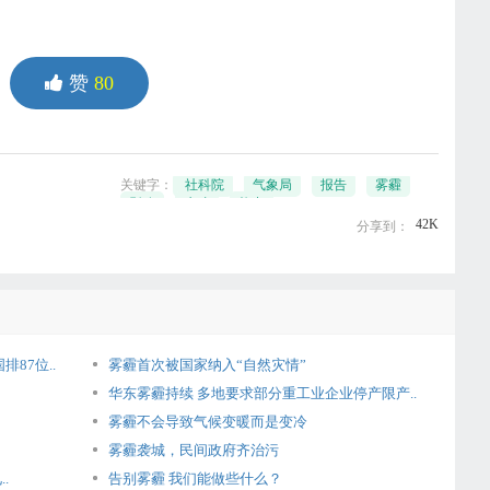
赞
80
关键字：
社科院
气象局
报告
雾霾
影响
生殖
能力
42K
分享到：
87位..
雾霾首次被国家纳入“自然灾情”
华东雾霾持续 多地要求部分重工业企业停产限产..
雾霾不会导致气候变暖而是变冷
雾霾袭城，民间政府齐治污
.
告别雾霾 我们能做些什么？