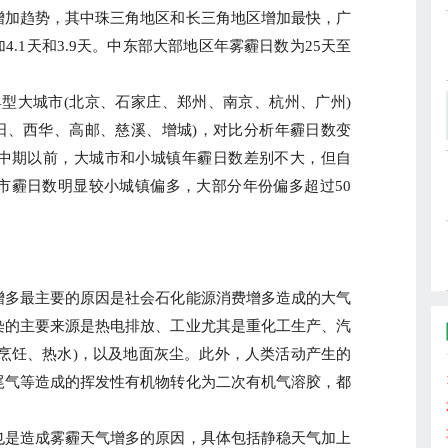
增加趋势，其中珠三角地区和长三角地区增加最快，广
.1天和3.9天。中东部大部地区年雾霾日数为25天至
大城市(北京、石家庄、郑州、南京、杭州、广州)
阳、西华、高邮、慈溪、增城)，对比分析年霾日数变
代中期以前，大城市和小城镇年霾日数差别不大，但自
城市霾日数明显较小城镇偏多，大部分年份偏多超过50
多最主要的原因是社会石化能源消费增多造成的大气
染的主要来源是热电排放、工业尤其是重化工生产、汽
烹饪、热水)，以及地面灰尘。此外，人类活动产生的
尾气等造成的挥发性有机物转化为二次有机气溶胶，都
是造成雾霾天气增多的原因，具体包括静稳天气加上