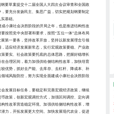
纲要草案提交十二届全国人大四次会议审查和全国政
中，要充分发扬民主、集思广益，切实把规划纲要制定
扎实基础。
建成小康社会决胜阶段的开局之年，也是推进结构性改
要按照党中央部署和要求，按照“五位一体”总体布局
发展第一要务，坚持改革开放，坚持以新发展理念引领
调，适应经济发展新常态，实行宏观政策要稳、产业政
政策要实、社会政策要托底的总体思路，把握好稳增长
行在合理区间，着力加强供给侧结构性改革，加快培育
比较优势，抓好去产能、去库存、去杠杆、降成本、补
点领域风险防控，努力实现全面建成小康社会决胜阶段
会发展目标任务，要稳定和完善宏观经济政策，继续
货币政策，创新宏观调控方式，加强区间调控、定向调
结构性改革营造稳定环境。加强供给侧结构性改革，增
求潜力，开拓发展更大空间。加快发展现代农业，促进