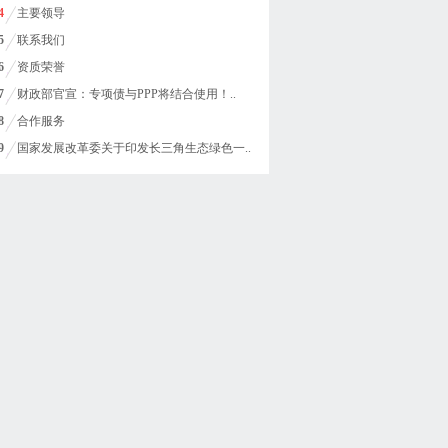
4
主要领导
5
联系我们
6
资质荣誉
7
财政部官宣：专项债与PPP将结合使用！..
8
合作服务
9
国家发展改革委关于印发长三角生态绿色一..