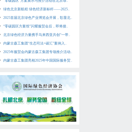
“零碳园区”方案展示与推介活动在北京绿..
绿色北京新航程 绿色经济新标杆——2025..
2025首届北京绿色产业博览会开展，彰显北..
“零碳园区方案馆”闪耀服贸会后，即将接..
北京绿色经济力量携手马来西亚共创“一带..
内蒙古森工集团“生态司法+碳汇”案例入..
2025年服贸会内蒙古森工集团专场推介活动..
内蒙古森工集团亮相2025年中国国际服务贸..