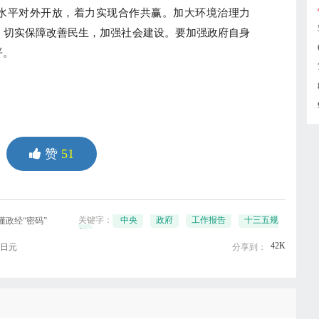
水平对外开放，着力实现合作共赢。加大环境治理力
。切实保障改善民生，加强社会建设。要加强政府自身
平。
赞
51
关键字：
中央
政府
工作报告
十三五规
政经“密码”
划
42K
亿日元
分享到：