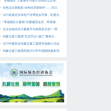
“零碳园区”方案展示与推介活动在北京绿..
绿色北京新航程 绿色经济新标杆——2025..
2025首届北京绿色产业博览会开展，彰显北..
“零碳园区方案馆”闪耀服贸会后，即将接..
北京绿色经济力量携手马来西亚共创“一带..
内蒙古森工集团“生态司法+碳汇”案例入..
2025年服贸会内蒙古森工集团专场推介活动..
内蒙古森工集团亮相2025年中国国际服务贸..