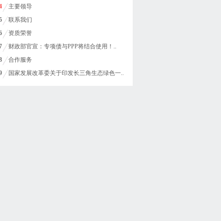
4
主要领导
5
联系我们
6
资质荣誉
7
财政部官宣：专项债与PPP将结合使用！..
8
合作服务
9
国家发展改革委关于印发长三角生态绿色一..