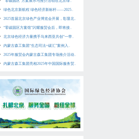
“零碳园区”方案展示与推介活动在北京绿..
绿色北京新航程 绿色经济新标杆——2025..
2025首届北京绿色产业博览会开展，彰显北..
“零碳园区方案馆”闪耀服贸会后，即将接..
北京绿色经济力量携手马来西亚共创“一带..
内蒙古森工集团“生态司法+碳汇”案例入..
2025年服贸会内蒙古森工集团专场推介活动..
内蒙古森工集团亮相2025年中国国际服务贸..