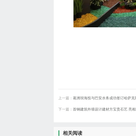
上一篇：
葛洲坝海投与巴安水务成功签订哈萨克
下一篇：
首钢建筑外墙设计建材方宝贵石艺 亮相2
作协议
和”绿色技术专题展..
相关阅读