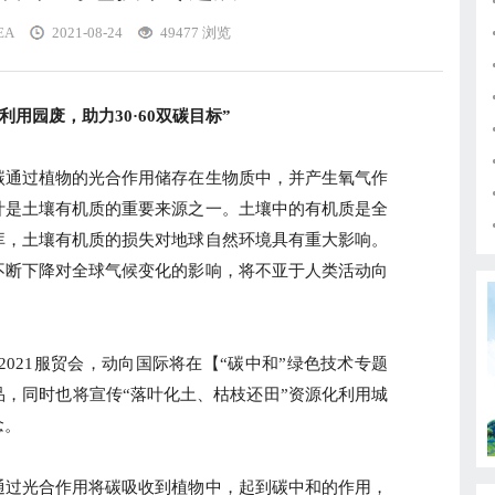
EA
2021-08-24
49477 浏览
利用园废，助力30·60双碳目标”
碳通过植物的光合作用储存在生物质中，并产生氧气作
叶是土壤有机质的重要来源之一。土壤中的有机质是全
库，土壤有机质的损失对地球自然环境具有重大影响。
不断下降对全球气候变化的影响，将不亚于人类活动向
标，2021服贸会，动向国际将在【“碳中和”绿色技术专题
，同时也将宣传“落叶化土、枯枝还田”资源化利用城
念。
通过光合作用将碳吸收到植物中，起到碳中和的作用，