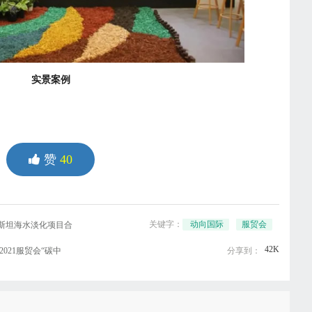
实景案例
赞
40
关键字：
动向国际
服贸会
斯坦海水淡化项目合
42K
021服贸会“碳中
分享到：