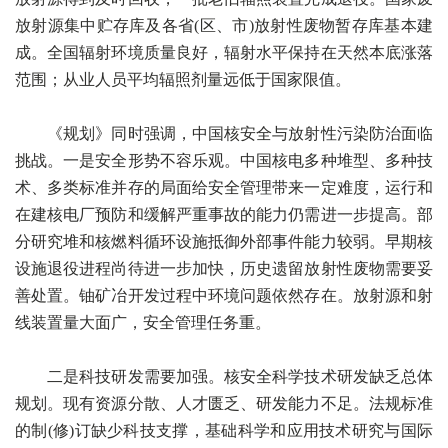
放射源集中贮存库及各省(区、市)放射性废物暂存库基本建
成。全国辐射环境质量良好，辐射水平保持在天然本底涨落
范围；从业人员平均辐照剂量远低于国家限值。
《规划》同时强调，中国核安全与放射性污染防治面临
挑战。一是安全形势不容乐观。中国核电多种堆型、多种技
术、多类标准并存的局面给安全管理带来一定难度，运行和
在建核电厂预防和缓解严重事故的能力仍需进一步提高。部
分研究堆和核燃料循环设施抵御外部事件能力较弱。早期核
设施退役进程尚待进一步加快，历史遗留放射性废物需要妥
善处置。铀矿冶开发过程中环境问题依然存在。放射源和射
线装置量大面广，安全管理任务重。
二是科技研发需要加强。核安全科学技术研发缺乏总体
规划。现有资源分散、人才匮乏、研发能力不足。法规标准
的制(修)订缺少科技支撑，基础科学和应用技术研究与国际