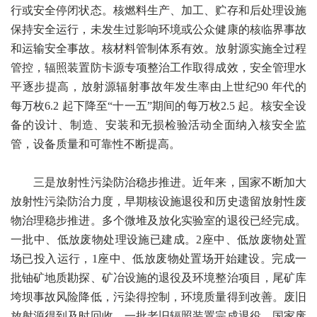
行或安全停闭状态。核燃料生产、加工、贮存和后处理设施
保持安全运行，未发生过影响环境或公众健康的核临界事故
和运输安全事故。核材料管制体系有效。放射源实施全过程
管控，辐照装置防卡源专项整治工作取得成效，安全管理水
平逐步提高，放射源辐射事故年发生率由上世纪90 年代的
每万枚6.2 起下降至“十一五”期间的每万枚2.5 起。核安全设
备的设计、制造、安装和无损检验活动全面纳入核安全监
管，设备质量和可靠性不断提高。
三是放射性污染防治稳步推进。近年来，国家不断加大
放射性污染防治力度，早期核设施退役和历史遗留放射性废
物治理稳步推进。多个微堆及放化实验室的退役已经完成。
一批中、低放废物处理设施已建成。2座中、低放废物处置
场已投入运行，1座中、低放废物处置场开始建设。完成一
批铀矿地质勘探、矿冶设施的退役及环境整治项目，尾矿库
垮坝事故风险降低，污染得控制，环境质量得到改善。废旧
放射源得到及时回收，一批老旧辐照装置完成退役。国家废