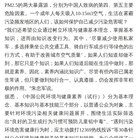
PM2.5的两大暴露源，分别为中国人致病的第四、第五主要
危险因素。一个成年人每天吸入10-15m3空气，生活在雾霾
污染频发地区的人们，该如何保护自己减少污染危害呢？
“我们还希望公众通过树立环境与健康基本理念，掌握基本
知识，进而由知识改变行为。其中，‘尽量减少使用私家
车，多选择乘坐公共交通工具、骑自行车或步行等绿色的出
行方式，有助于改善城市空气质量’，如果人们知道却做不
到，那它只是个知识；如果人们知道后能在生活中做到，那
就是素养。因此，素养内涵比知识广。尽管有些内容已属老
生常谈，但只要做到知行合一、认真遵循，仍会发挥非常积
极的作用。”朱忠军说。
据悉，《中国公民环境与健康素养（试行）》分为基本理
念、基本知识与基本技能三个部分，以普通公众为对象，主
要针对环境污染相关健康问题展开，围绕生活实际筛选
出“良好的卫生或行为习惯可预防儿童铅中毒”、“遇到污染
环境危害健康行为时，应主动拨打12369热线投诉”等30条针