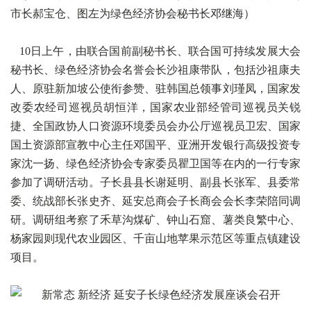
市长郝宝仓、图左为绿色经济协会秘书长邓继海）
10日上午，由联合国前副秘书长、联合国可持续发展大会
秘书长、绿色经济协会名誉会长沙祖康带队，包括沙祖康夫
人、原驻新加坡公使衔参赞、驻韩国总领事刘瑾凤，国家发
改委农经司巡视员胡恒洋，国家农业部经管司巡视员关锐
捷、全国政协人口资源环境委员会办公厅巡视员卫宏、国家
国土资源部宣教中心主任邓国平、亚洲开发银行高级投资专
家沈一扬、绿色经济协会专家委员瞿卫国等在内的一行专家
参加了调研活动。子长县县长谢延明、副县长张军、县委常
委、统战部长张史齐、延安总商会子长商会会长李荣陪同调
研。调研组考察了禾草沟煤矿、钟山石窟、薯类良繁中心、
杨家园则现代农业园区、千亩山地苹果示范区等重点镇建设
项目。