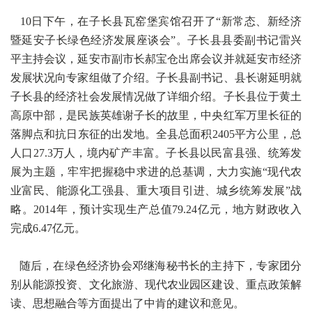
10日下午，在子长县瓦窑堡宾馆召开了“新常态、新经济
暨延安子长绿色经济发展座谈会”。子长县县委副书记雷兴
平主持会议，延安市副市长郝宝仓出席会议并就延安市经济
发展状况向专家组做了介绍。子长县副书记、县长谢延明就
子长县的经济社会发展情况做了详细介绍。子长县位于黄土
高原中部，是民族英雄谢子长的故里，中央红军万里长征的
落脚点和抗日东征的出发地。全县总面积2405平方公里，总
人口27.3万人，境内矿产丰富。子长县以民富县强、统筹发
展为主题，牢牢把握稳中求进的总基调，大力实施“现代农
业富民、能源化工强县、重大项目引进、城乡统筹发展”战
略。2014年，预计实现生产总值79.24亿元，地方财政收入
完成6.47亿元。
随后，在绿色经济协会邓继海秘书长的主持下，专家团分
别从能源投资、文化旅游、现代农业园区建设、重点政策解
读、思想融合等方面提出了中肯的建议和意见。