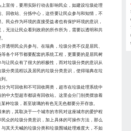
头上宣传，要用实际行动去影响民众，如建设垃圾处理
站、回收站、分拣中心，这些要让民众参与和知情，不
果。民众作为环境的直接受益者也有保护环境的意识，
足，无法让民众看到政府的所作所为，需要以透明和共
理。
开透明民众共参与。在瑞典，垃圾分类不仅是居民、
场等各个环节都要配套的系统工程，更重要的是居民树
参与让民众有了很大的积极性，而对垃圾分类的意识从
垃圾分类流程以及居民的垃圾分类意识，使得瑞典在垃
前列。
分为可回收和不可回收两类，超市在垃圾处理系统中
有的中大型超市都设有回收站。这里会分门别类摆放着
装某种垃圾，甚至玻璃的有色无无色都要分开存放。
来的，其取决于一个城市的市民对这座城市的爱护程
养民众的垃圾分类意识，加上具体的可操作方法，那么
。与其天天喊的垃圾分类和垃圾围城处理难度大，不如