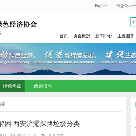
English
|
信息公示平
首页
协会概况
新闻中心
主要服务
绿色焦点
政策信息
内容
解困 西安浐灞探路垃圾分类
财社
2015-11-12
2619 浏览