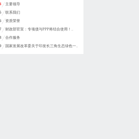
4
主要领导
5
联系我们
6
资质荣誉
7
财政部官宣：专项债与PPP将结合使用！..
8
合作服务
9
国家发展改革委关于印发长三角生态绿色一..