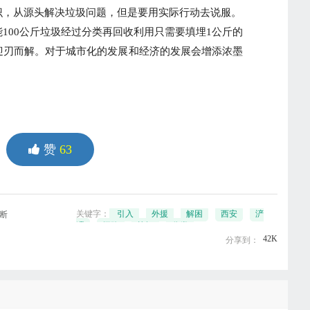
识，从源头解决垃圾问题，但是要用实际行动去说服。
00公斤垃圾经过分类再回收利用只需要填埋1公斤的
迎刃而解。对于城市化的发展和经济的发展会增添浓墨
赞
63
关键字：
引入
外援
解困
西安
浐
断
灞
探路
垃圾
分类
42K
分享到：