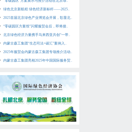
“零碳园区”方案展示与推介活动在北京绿..
绿色北京新航程 绿色经济新标杆——2025..
2025首届北京绿色产业博览会开展，彰显北..
“零碳园区方案馆”闪耀服贸会后，即将接..
北京绿色经济力量携手马来西亚共创“一带..
内蒙古森工集团“生态司法+碳汇”案例入..
2025年服贸会内蒙古森工集团专场推介活动..
内蒙古森工集团亮相2025年中国国际服务贸..