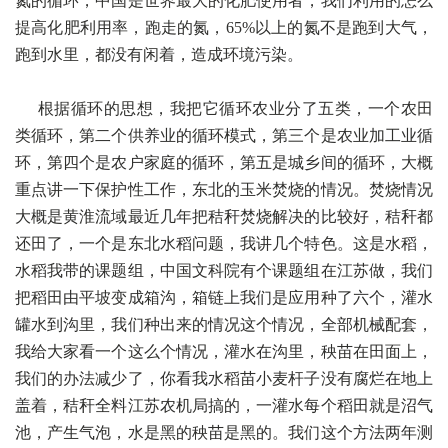
氮的循环，中国是世界最大的化肥使用者，我们利用的怎么
提高化肥利用率，跑走的氮，65%以上的氮不是跑到大气，
跑到水里，都没有闲着，造成环境污染。
根据循环的思想，我把它循环农业分了五类，一个农田
类循环，第二个供养业的循环模式，第三个是农业加工业循
环，第四个是农户家庭的循环，第五是城乡间的循环，大概
重点讲一下保护性工作，东北的玉米焚烧的情况。焚烧情况
大概是黄淮流域最近几年把秸秆焚烧解决的比较好，秸秆都
还田了，一个是东北水稻问题，我讲几个特色。这是水稻，
水稻我带的课题组，中国文科院有个课题组在江苏做，我们
把稻田由平坡变成箱沟，箱链上我们是应用种了六个，灌水
罐水到沟里，我们种出来的情况这个情况，全部机械配套，
我给大家看一个这么个情况，灌水在沟里，秧苗在田面上，
我们的办法减少了，你看我水稻苗小麦杆子没有腐烂在地上
盖着，秸秆全料江苏农机局搞的，一灌水每个稻田就是沼气
池，产生气泡，水是黑的秧苗是黑的。我们这个方法两年测