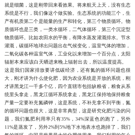
就是细菌，这是刚带回来看效果。将来航天上天，没有生态
系统是不行，我们像这个做实验。生态系统的功能三个，生
产有机质第二个是能量的生产和转化，第三个物质循环。物
质循环也是三类，一类水循环，二气体循环，第三个沉淀型
物质循环。比如农田水的平衡，有降水蒸发灌溉排水。节水
灌溉，碳循环地球出问题出在气候变化，温室气体的增加，
二氧化碳各种温室气体，工业化以来增加一个百分点，太阳
辐射本来应该白天晒进来晚上辐射出去，所以温度提高。
这是我们国家排放要讲低碳经济，还有氮的循环问题也很
大，刚才讲为什么使化肥，因为农业系统是开放的系统，刚
才讲黑龙江一千多个亿，四个直辖市包括缺粮省，粮食从系
统里头拿走，黑龙江循环系统拿走，黑龙江保持地保持粮食
产量一定要补充氮磷钾，这是系统，不补充拿不到平衡，氮
的循环问题也很大，这是非常典型，这是研究化肥污染的问
题，我们氮肥利用率只有35%，34%深蓝色的跑了，另外
11%是蒸发了，另外2%到5%地下水地表水也跑掉了，我们