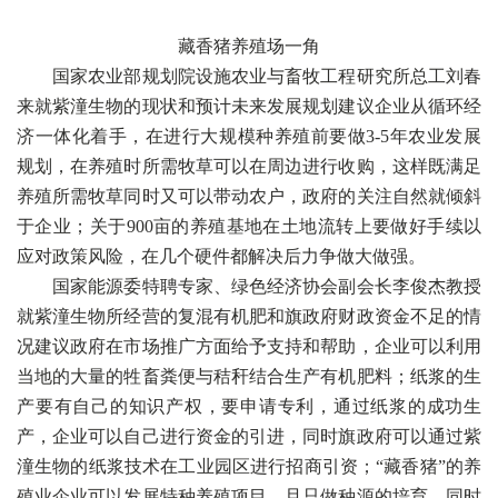
藏香猪养殖场一角
国家农业部规划院设施农业与畜牧工程研究所总工刘春
来就紫潼生物的现状和预计未来发展规划建议企业从循环经
济一体化着手，在进行大规模种养殖前要做3-5年农业发展
规划，在养殖时所需牧草可以在周边进行收购，这样既满足
养殖所需牧草同时又可以带动农户，政府的关注自然就倾斜
于企业；关于900亩的养殖基地在土地流转上要做好手续以
应对政策风险，在几个硬件都解决后力争做大做强。
国家能源委特聘专家、绿色经济协会副会长李俊杰教授
就紫潼生物所经营的复混有机肥和旗政府财政资金不足的情
况建议政府在市场推广方面给予支持和帮助，企业可以利用
当地的大量的牲畜粪便与秸秆结合生产有机肥料；纸浆的生
产要有自己的知识产权，要申请专利，通过纸浆的成功生
产，企业可以自己进行资金的引进，同时旗政府可以通过紫
潼生物的纸浆技术在工业园区进行招商引资；“藏香猪”的养
殖业企业可以发展特种养殖项目，且只做种源的培育，同时