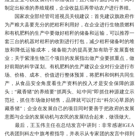
制定出标准的养殖规模，企业收益后再带动农户进行养殖。
国家农业部经管司巡视员关锐建议：首先建议旗政府作
为产粮大县要充分的把秸秆利用好，在企业进行生物质燃料
和有机肥料的生产中要做好秸秆的储备和运输，可以推荐一
套三台的机器对秸秆的收割进行打包，减少秸秆储备时的堆
放和降低运输成本，储备能力的提高更加有助于发展畜牧
业；关于紫潼生物三个项目的发展指出做产业要抓重点，做
好前期的科学谋划。有机肥料的生产建议企业对行业进行市
场、价格、成本、价值进行整体预算，将肥料和饲料共同生
产，从食品安全角度看生产资料的投入才是安全保障的源
头；“藏香猪”的养殖要“抓两头、站中间”即抓住种源建立示
范社，抓住市场做好销售，品牌就可以打出“科尔沁草原的
藏香猪”；企业在发展自己的项目同时要善于把政府的发展
意图与企业的发展动机与农民的发展结合起来，做强做大。
最后，王玉伟主任在总结发言中讲到：非常感谢IGEA
代表团到科左中旗考察指导，并表示从专家团的发言中得到