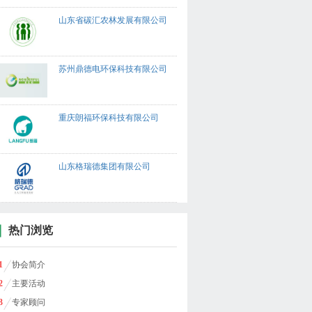
山东省碳汇农林发展有限公司
苏州鼎德电环保科技有限公司
重庆朗福环保科技有限公司
山东格瑞德集团有限公司
热门浏览
1
协会简介
2
主要活动
3
专家顾问