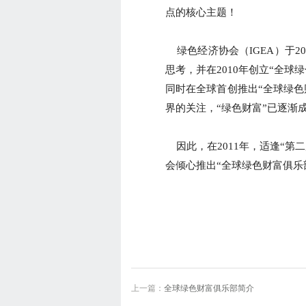
点的核心主题！
绿色经济协会（IGEA）于2
思考，并在2010年创立“全
同时在全球首创推出“全球绿色
界的关注，“绿色财富”已逐渐
因此，在2011年，适逢“第
会倾心推出“全球绿色财富俱乐
上一篇：
全球绿色财富俱乐部简介