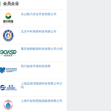
会员企业
乐山勤力农业开发有限公司
北京中科海势科技有限公司
重庆德熠能源科技有限公司介绍
四川旅发环保科技有限
上海晶源泽能源科技有限公司介
绍
上海中如智慧能源集团有限公司