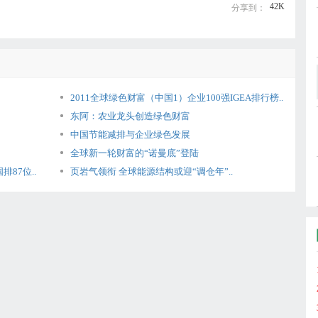
42K
分享到：
2011全球绿色财富（中国1）企业100强IGEA排行榜..
东阿：农业龙头创造绿色财富
中国节能减排与企业绿色发展
全球新一轮财富的“诺曼底”登陆
87位..
页岩气领衔 全球能源结构或迎“调仓年”..