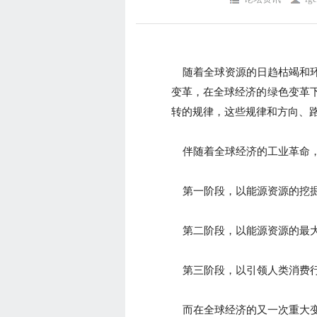
随着全球资源的日趋枯竭和环
变革，在全球经济的绿色变革
转的规律，这些规律和方向、
伴随着全球经济的工业革命，
第一阶段，以能源资源的挖掘
第二阶段，以能源资源的最大
第三阶段，以引领人类消费行
而在全球经济的又一次重大变