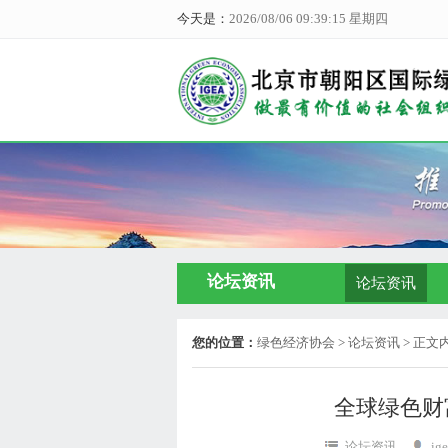
今天是：
2026/08/06 09:39:15 星期四
论坛资讯
论坛资讯
您的位置：
绿色经济协会
> 论坛资讯 > 正文
全球绿色财
论坛资讯
ige