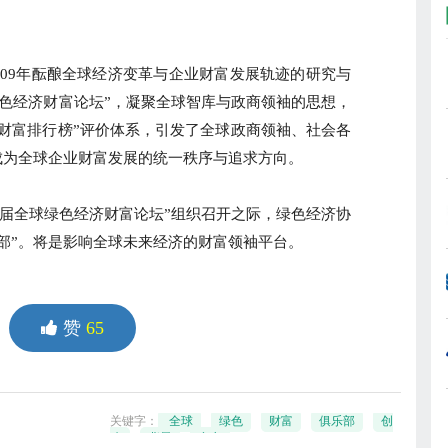
009年酝酿全球经济变革与企业财富发展轨迹的研究与
球绿色经济财富论坛”，凝聚全球智库与政商领袖的思想，
财富排行榜”评价体系，引发了全球政商领袖、社会各
成为全球企业财富发展的统一秩序与追求方向。
二届全球绿色经济财富论坛”组织召开之际，绿色经济协
部”。将是影响全球未来经济的财富领袖平台。
赞
65
关键字：
全球
绿色
财富
俱乐部
创
建
背景
意义