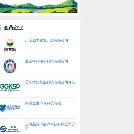
会员企业
乐山勤力农业开发有限公司
北京中科海势科技有限公司
重庆德熠能源科技有限公司介绍
四川旅发环保科技有限
上海晶源泽能源科技有限公司介
绍