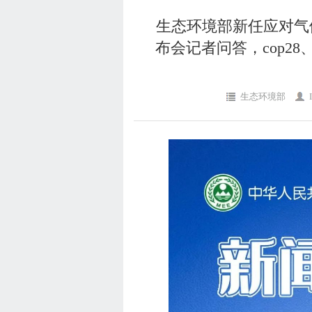
生态环境部新任应对气
布会记者问答，cop28
生态环境部