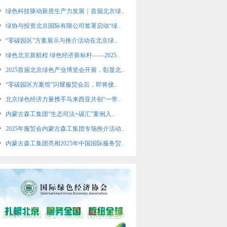
绿色科技驱动新质生产力发展｜首届北京绿..
绿协与投资北京国际有限公司签署启动“绿..
“零碳园区”方案展示与推介活动在北京绿..
绿色北京新航程 绿色经济新标杆——2025..
2025首届北京绿色产业博览会开展，彰显北..
“零碳园区方案馆”闪耀服贸会后，即将接..
北京绿色经济力量携手马来西亚共创“一带..
内蒙古森工集团“生态司法+碳汇”案例入..
2025年服贸会内蒙古森工集团专场推介活动..
内蒙古森工集团亮相2025年中国国际服务贸..