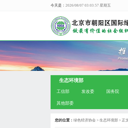
今天是：
2026/08/07 03:03:58 星期五
生态环境部
工信部
发改委
国务院
其他部委
您的位置：
绿色经济协会
> 生态环境部 > 正