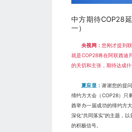
中方期待COP28
一）
央视网：
您刚才提到联
就是COP28将在阿联酋
的关切和主张，期待达成什
夏应显：
谢谢您的提问
缔约方大会（COP28）
酋举办一届成功的缔约方大
深化“共同落实”的主题，
的积极信号。