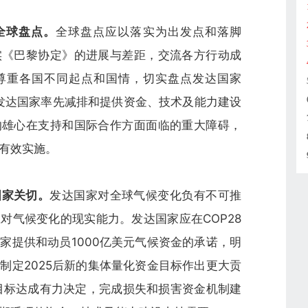
全球盘点。
全球盘点应以落实为出发点和落脚
实《巴黎协定》的进展与差距，交流各方行动成
尊重各国不同起点和国情，切实盘点发达国家
实发达国家率先减排和提供资金、技术及能力建设
的雄心在支持和国际合作方面面临的重大障碍，
有效实施。
国家关切。
发达国家对全球气候变化负有不可推
对气候变化的现实能力。发达国家应在COP28
家提供和动员1000亿美元气候资金的承诺，明
制定2025后新的集体量化资金目标作出更大贡
应目标达成有力决定，完成损失和损害资金机制建