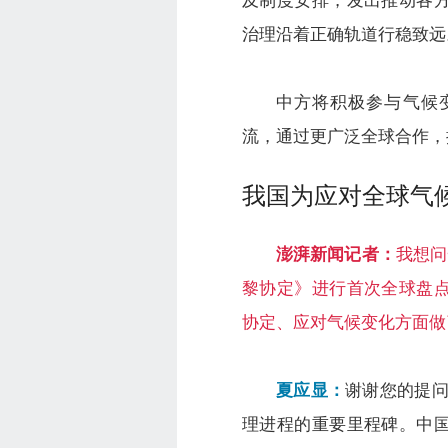
治理沿着正确轨道行稳致远
中方将积极参与气候
流，通过更广泛全球合作，
我国为应对全球气
澎湃新闻记者：
我想问
黎协定》进行首次全球盘
协定、应对气候变化方面做
夏应显：
谢谢您的提问
理进程的重要里程碑。中