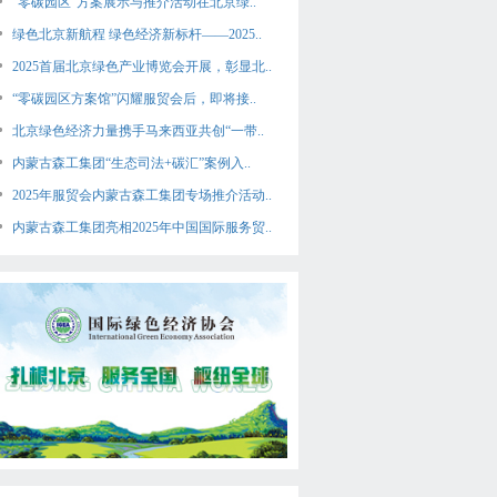
“零碳园区”方案展示与推介活动在北京绿..
绿色北京新航程 绿色经济新标杆——2025..
2025首届北京绿色产业博览会开展，彰显北..
“零碳园区方案馆”闪耀服贸会后，即将接..
北京绿色经济力量携手马来西亚共创“一带..
内蒙古森工集团“生态司法+碳汇”案例入..
2025年服贸会内蒙古森工集团专场推介活动..
内蒙古森工集团亮相2025年中国国际服务贸..