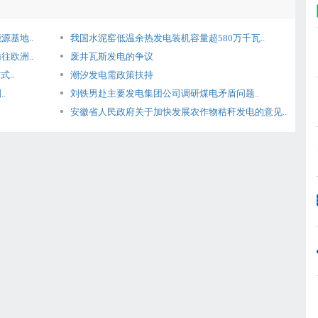
基地..
我国水泥窑低温余热发电装机容量超580万千瓦..
欧洲..
废井瓦斯发电的争议
..
潮汐发电需政策扶持
.
刘铁男赴主要发电集团公司调研煤电矛盾问题..
安徽省人民政府关于加快发展农作物秸秆发电的意见..