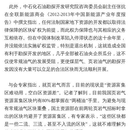
此外，中石化石油勘探开发研究院咨询委员会副主任张抗
在全联新能源商会《2012-2013年中国新能源产业年度报
告》中撰文指出，任何法制国家地下资源的开发都以取得法
律保障的区块矿权为前提，而此权力保障也与其相应的义务
互相依存。但在中国体制改革陷入停滞状态的这十余年里，
并没能依法实施矿权监管，特别是退出机制，这就造成全国
有利于勘探开发的地区，几乎全部被石油央企所瓜分，这不
仅使常规油气的发展受阻，更使煤层气、页岩油气的勘探开
发因没有大量可以立足的合法区块而无法顺利开展。
与会专家指出，就页岩气而言，目前的现状是“资源富集
区难动用，空白区资源差”。记者了解到，目前我国页岩气
资源富集区块约有80%都掌握在“两桶油”手里。为避免与现
有常规油气区块重叠，国土资源部在前两轮页岩气招标时拿
出的区块均避开了资源富集区，有专家表示，“这些区块都
是一些二流、三流，甚至不入流的区块”，这就不难理解为