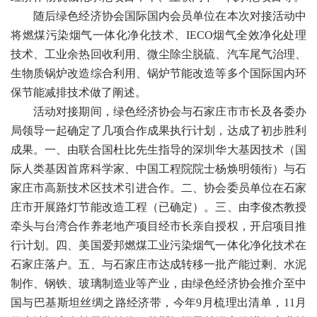
随后绿色经济协会国际国内会员单位在本次对接活动中
将燃煤污染烟气一体化净化技术、IECO烟气全效净化处理
技术、工业余热回收利用、微尘除尘脱硫、汽车尾气治理、
生物质锅炉改造综合利用、锅炉节能改造等多个国际国内环
保节能减排技术做了阐述。
活动对接期间，绿色经济协会与石家庄市市长及各委办
局领导一起确定了几项合作成果执行计划，达成了初步胜利
成果。一、由联合国杜比先生指导的深圳华大基因技术（国
际人类基因首席科学家、中国工程院院士杨焕明领衔）与石
家庄市高新技术区技术引进合作。二、协会委员单位在石家
庄市开展路灯节能改造工程（已确定）。三、由李俊杰教授
牵头与台湾合作养老地产项目经市长亲自授权，开启项目推
行计划。四、美国爱邦燃煤工业污染烟气一体化净化技术在
石家庄落户。五、与石家庄市达成转移一批产能过剩、水泥
制作、钢铁、玻璃制造业等产业，由绿色经济协会推介至中
国与巴基斯坦丝绸之路经济带，今年9月梳理出清单，11月