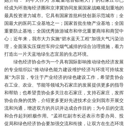
她介绍：“到今天作为“京畿重地首都南大门”的石家庄市已
经成为环渤海经济圈和京津冀协同发展国家战略规划重地的
最具投资潜力城市。它具有国家首批科技创新示范城市；全
国最大的医药工业基地之一；国家首批生物产业基地；全国
重要防止基地；全国优秀旅游城市和华北重要商埠和商贸中
心；近年来，我市大力实施“碧水蓝天工程”加强大气污染治
理，全面落实压煤控车抑尘烟气减排的综合治理措施，着力
打造出一片天蓝地绿生态宜居的生态环境。
绿色经济协会作为一个具有国际影响推动绿色经济发展
的专业组织以“推动绿色能力建设维护经济与环境可持续发
展”为宗旨，专注于产业经济的绿色建设工作，希望贵协会
在工业、农业、节能等领域为石家庄的发展提供更多的指导
和帮助；也希望贵协会多关注在石家庄，支持石家庄，发挥
协会自身的优势，介绍更多更好先进技术企业到我市开展交
流和沟通，增进双方的共识并达成合作目的；为今后的交流
和合作起到积极作用。”孟祥红副市长还表示市委办局、投
促局和绿色经济协会要加强交流和衔接，让双方在生态环境