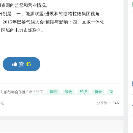
源资源的监督和营业情况。
别是：一、能源联盟:进展和维谢格拉德集团视角；
、2015年巴黎气候大会:预期与影响；四、区域一体化
、区域的电力市场联合。
赞
45
关键字：
国际
绿色
经济
协会
受
模式”的战略合作推广举
邀
出席
九届
中欧
能源
峰会
42K
论坛
分享到：