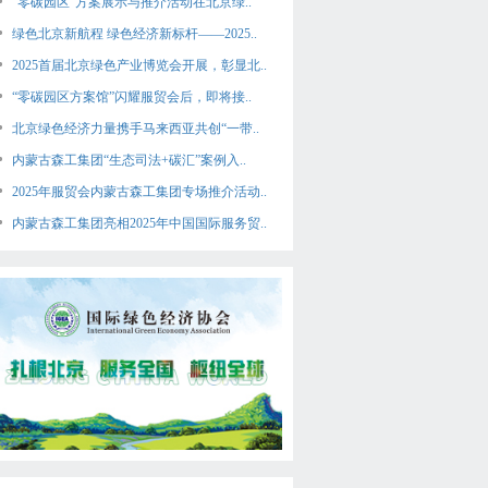
“零碳园区”方案展示与推介活动在北京绿..
绿色北京新航程 绿色经济新标杆——2025..
2025首届北京绿色产业博览会开展，彰显北..
“零碳园区方案馆”闪耀服贸会后，即将接..
北京绿色经济力量携手马来西亚共创“一带..
内蒙古森工集团“生态司法+碳汇”案例入..
2025年服贸会内蒙古森工集团专场推介活动..
内蒙古森工集团亮相2025年中国国际服务贸..