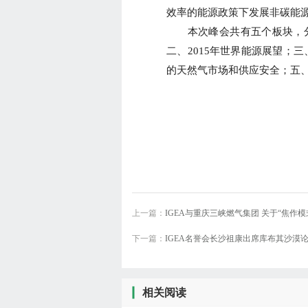
效率的能源政策下发展非碳能
本次峰会共有五个板块，分
二、2015年世界能源展望；三
的天然气市场和供应安全；五
上一篇：
IGEA与重庆三峡燃气集团 关于“焦作
下一篇：
IGEA名誉会长沙祖康出席库布其沙漠
行会
相关阅读