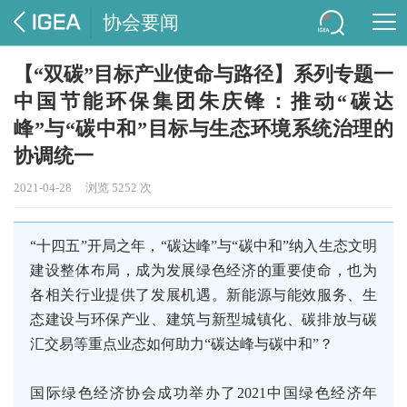
协会要闻
【“双碳”目标产业使命与路径】系列专题一
中国节能环保集团朱庆锋：推动“碳达
峰”与“碳中和”目标与生态环境系统治理的
协调统一
2021-04-28
浏览 5252 次
“十四五”开局之年，“碳达峰”与“碳中和”纳入生态文明
建设整体布局，成为发展绿色经济的重要使命，也为
各相关行业提供了发展机遇。新能源与能效服务、生
态建设与环保产业、建筑与新型城镇化、碳排放与碳
汇交易等重点业态如何助力“碳达峰与碳中和”？
国际绿色经济协会成功举办了2021中国绿色经济年