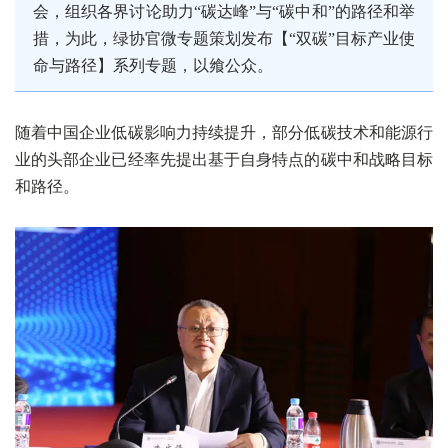
会，组织各界讨论助力“碳达峰”与“碳中和”的路径和举
措，为此，绿协官微专题策划发布【“双碳”目标产业使
命与路径】系列专题，以飨公众。
随着中国企业低碳影响力持续提升，部分低碳技术和能源行
业的头部企业已经率先提出基于自身特点的碳中和战略目标
和路径。