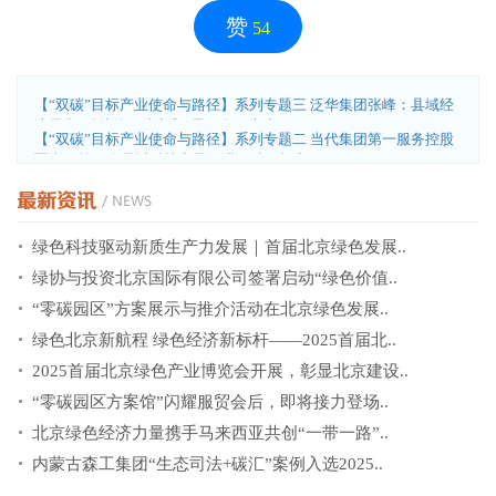
赞
54
【“双碳”目标产业使命与路径】系列专题三 泛华集团张峰：县域经
济贯彻“碳达峰”“碳中和”需要全要素生..
【“双碳”目标产业使命与路径】系列专题二 当代集团第一服务控股
贾岩：第一人居以科技力量促进双碳目标实..
绿色科技驱动新质生产力发展｜首届北京绿色发展..
绿协与投资北京国际有限公司签署启动“绿色价值..
“零碳园区”方案展示与推介活动在北京绿色发展..
绿色北京新航程 绿色经济新标杆——2025首届北..
2025首届北京绿色产业博览会开展，彰显北京建设..
“零碳园区方案馆”闪耀服贸会后，即将接力登场..
北京绿色经济力量携手马来西亚共创“一带一路”..
内蒙古森工集团“生态司法+碳汇”案例入选2025..