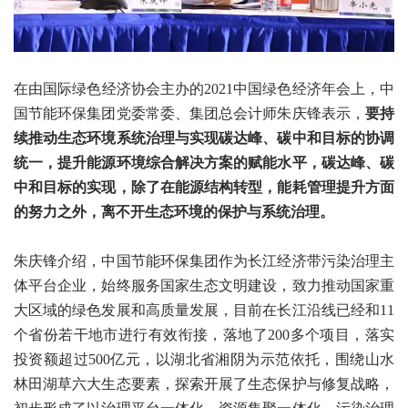
在由国际绿色经济协会主办的2021中国绿色经济年会上，中
国节能环保集团党委常委、集团总会计师朱庆锋表示，
要持
续推动生态环境系统治理与实现碳达峰、碳中和目标的协调
统一，提升能源环境综合解决方案的赋能水平，碳达峰、碳
中和目标的实现，除了在能源结构转型，能耗管理提升方面
的努力之外，离不开生态环境的保护与系统治理。
朱庆锋介绍，中国节能环保集团作为长江经济带污染治理主
体平台企业，始终服务国家生态文明建设，致力推动国家重
大区域的绿色发展和高质量发展，目前在长江沿线已经和11
个省份若干地市进行有效衔接，落地了200多个项目，落实
投资额超过500亿元，以湖北省湘阴为示范依托，围绕山水
林田湖草六大生态要素，探索开展了生态保护与修复战略，