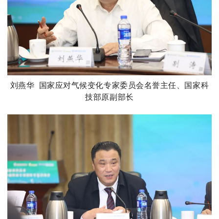
刘燕华 国家应对气候变化专家委员会名誉主任、国家科
技部原副部长