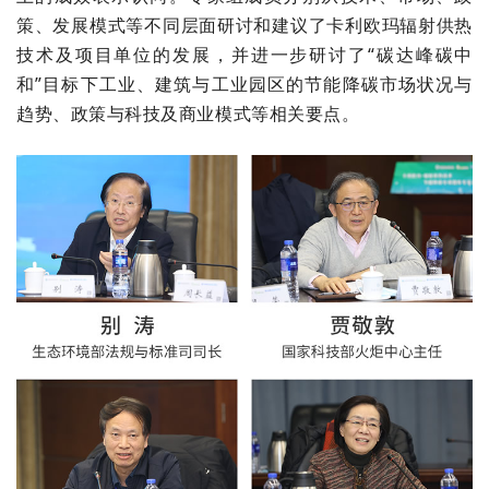
策、发展模式等不同层面研讨和建议了卡利欧玛辐射供热
技术及项目单位的发展，并进一步研讨了“碳达峰碳中
和”目标下工业、建筑与工业园区的节能降碳市场状况与
趋势、政策与科技及商业模式等相关要点。