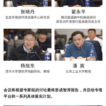
会议将根据专家组的讨论最终形成智库报告，并启动专项
平台和一系列具体落实计划。