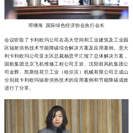
邓继海 国际绿色经济协会执行会长
会议听取了卡利欧玛公司在高大空间和工业建筑及工业园
区辐射供热技术节能降碳综合解决方案及应用案例。意大
利卡利欧玛公司亚太区总裁杨思平汇报了总体解决方案，
国航集团北京飞机维修工程公司王岩、沈阳鼓风机集团公
司金辉、凯斯纽荷兰工业（哈尔滨）机械有限公司王成山
分别就卡利欧玛辐射供热技术的应用案例和节能降碳成效
进行了分享。