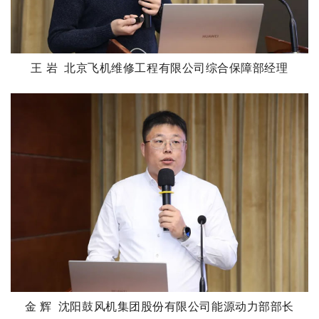
王 岩 北京飞机维修工程有限公司综合保障部经理
金 辉 沈阳鼓风机集团股份有限公司能源动力部部长